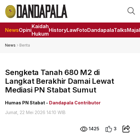
Kaidah
News
Opini
HistoryLaw
Foto
DandapalaTalks
Maja
Hukum
News
Berita
Sengketa Tanah 680 M2 di
Langkat Berakhir Damai Lewat
Mediasi PN Stabat Sumut
Humas PN Stabat -
Dandapala Contributor
Jumat, 22 Mei 2026 14:10 WIB
1425
3