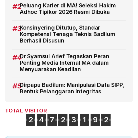
#2
Peluang Karier di MA! Seleksi Hakim
Adhoc Tipikor 2026 Resmi Dibuka
#3
Konsinyering Ditutup, Standar
Kompetensi Tenaga Teknis Badilum
Berhasil Disusun
#4
Dr Syamsul Arief Tegaskan Peran
Penting Media Internal MA dalam
Menyuarakan Keadilan
#5
Dirpapu Badilum: Manipulasi Data SIPP,
Bentuk Pelanggaran Integritas
TOTAL VISITOR
2
4
7
2
3
1
9
2