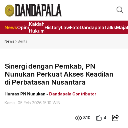
Kaidah
News
Opini
HistoryLaw
Foto
DandapalaTalks
Maja
Hukum
News
Berita
Sinergi dengan Pemkab, PN
Nunukan Perkuat Akses Keadilan
di Perbatasan Nusantara
Humas PN Nunukan -
Dandapala Contributor
Kamis, 05 Feb 2026 15:10 WIB
810
4