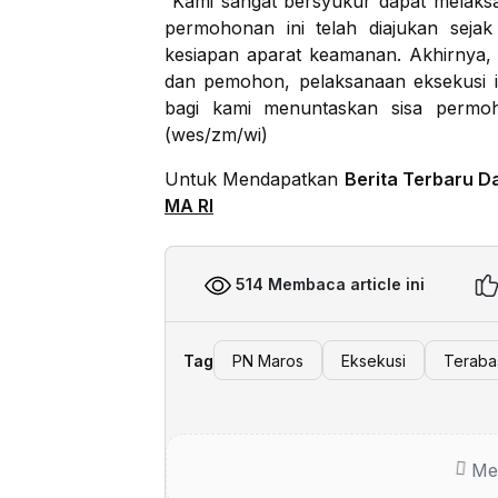
“Kami sangat bersyukur dapat melaks
permohonan ini telah diajukan sej
kesiapan aparat keamanan. Akhirnya, 
dan pemohon, pelaksanaan eksekusi i
bagi kami menuntaskan sisa permoh
(wes/zm/wi)
Untuk Mendapatkan
Berita Terbaru D
MA RI
514 Membaca article ini
Tag
PN Maros
Eksekusi
Teraba
Me