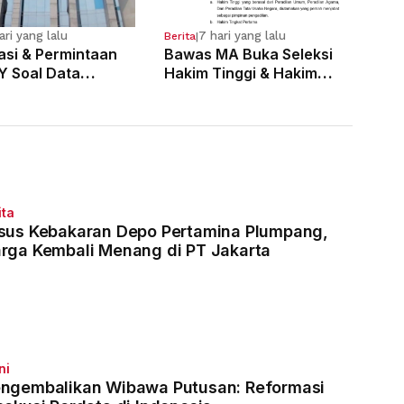
ari yang lalu
7 hari yang lalu
Berita
|
kasi & Permintaan
Bawas MA Buka Seleksi
Y Soal Data
Hakim Tinggi & Hakim
 Pelanggaran 121
Yustisial, Pendaftaran
Dimulai 3 Agustus
ita
sus Kebakaran Depo Pertamina Plumpang,
rga Kembali Menang di PT Jakarta
ni
ngembalikan Wibawa Putusan: Reformasi