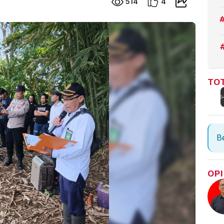
514
4
TOT
Be
OPI