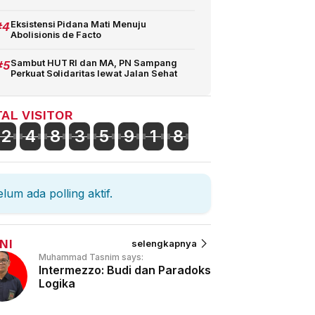
#4
Eksistensi Pidana Mati Menuju
Abolisionis de Facto
#5
Sambut HUT RI dan MA, PN Sampang
Perkuat Solidaritas lewat Jalan Sehat
AL VISITOR
2
4
8
3
5
9
1
8
lum ada polling aktif.
NI
selengkapnya
Muhammad Tasnim says:
Intermezzo: Budi dan Paradoks
Logika