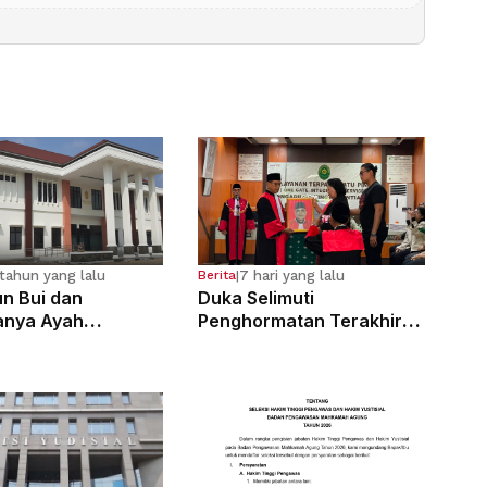
tahun yang lalu
7 hari yang lalu
Berita
|
n Bui dan
Duka Selimuti
anya Ayah
Penghormatan Terakhir
osa Anak
Hakim Tinggi Tarigan
g Sejak Kelas 6 SD
Muda Limbong