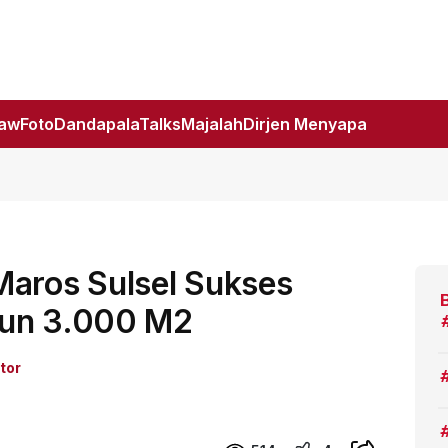
Law
Foto
DandapalaTalks
Majalah
Dirjen Menyapa
Maros Sulsel Sukses
bun 3.000 M2
tor