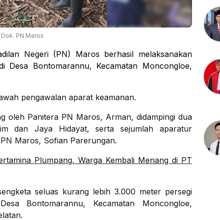
Dok. PN Maros
dilan Negeri (PN) Maros berhasil melaksanakan
di Desa Bontomarannu, Kecamatan Moncongloe,
 bawah pengawalan aparat keamanan.
ng oleh Panitera PN Maros, Arman, didampingi dua
m dan Jaya Hidayat, serta sejumlah aparatur
a PN Maros, Sofian Parerungan.
ertamina Plumpang, Warga Kembali Menang di PT
engketa seluas kurang lebih 3.000 meter persegi
 Desa Bontomarannu, Kecamatan Moncongloe,
latan.