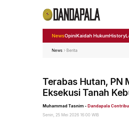
News
Opini
Kaidah Hukum
History
News
Berita
Terabas Hutan, PN 
Eksekusi Tanah Ke
Muhammad Tasnim -
Dandapala Contribu
Senin, 25 Mei 2026 16:00 WIB