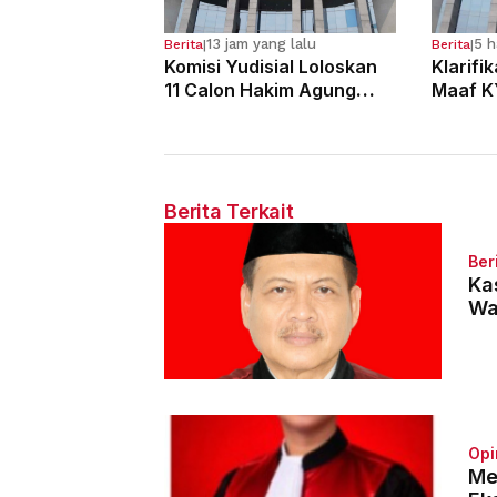
13 jam yang lalu
5 h
Berita
|
Berita
|
Komisi Yudisial Loloskan
Klarifi
11 Calon Hakim Agung
Maaf K
dalam Seleksi Tahun 2026
Dugaan
Hakim
Berita Terkait
Ber
Ka
Wa
Opi
Me