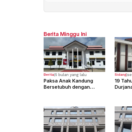
Berita Minggu Ini
5 bulan yang lalu
se
Berita
|
Sidang
|
Paksa Anak Kandung
19 Tahu
Bersetubuh dengan
Durjan
Kekasihnya, Ibu Ini Dibui
Pemerk
13 Tahun
Kandun