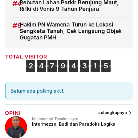
#4
Rebutan Lahan Parkir Berujung Maut,
Rifki di Vonis 9 Tahun Penjara
#5
Hakim PN Wamena Turun ke Lokasi
Sengketa Tanah, Cek Langsung Objek
Gugatan PMH
TOTAL VISITOR
2
4
7
9
4
3
1
5
Belum ada polling aktif.
OPINI
selengkapnya
Muhammad Tasnim says:
Intermezzo: Budi dan Paradoks Logika