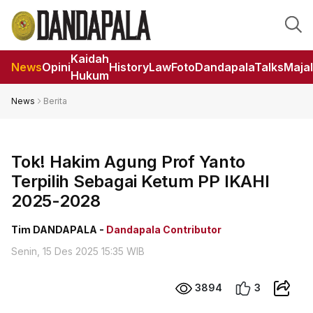
Kaidah
News
Opini
HistoryLaw
Foto
DandapalaTalks
Maja
Hukum
News
Berita
Tok! Hakim Agung Prof Yanto
Terpilih Sebagai Ketum PP IKAHI
2025-2028
Tim DANDAPALA -
Dandapala Contributor
Senin, 15 Des 2025 15:35 WIB
3894
3