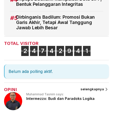
Bentuk Pelanggaran Integritas
#5
Dirbinganis Badilum: Promosi Bukan
Garis Akhir, Tetapi Awal Tanggung
Jawab Lebih Besar
TOTAL VISITOR
2
4
7
4
2
9
4
1
Belum ada polling aktif.
OPINI
selengkapnya
Muhammad Tasnim says:
Intermezzo: Budi dan Paradoks Logika