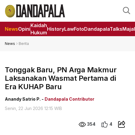
Kaidah
News
Opini
HistoryLaw
Foto
DandapalaTalks
Maja
Hukum
News
Berita
Tonggak Baru, PN Arga Makmur
Laksanakan Wasmat Pertama di
Era KUHAP Baru
Anandy Satrio P. -
Dandapala Contributor
Senin, 22 Jun 2026 12:15 WIB
354
4