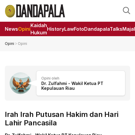
Kaidah
News
Opini
HistoryLaw
Foto
DandapalaTalks
Maja
Hukum
Opini
Opini
Opini oleh
Dr. Zulfahmi - Wakil Ketua PT
Kepulauan Riau
Irah Irah Putusan Hakim dan Hari
Lahir Pancasila