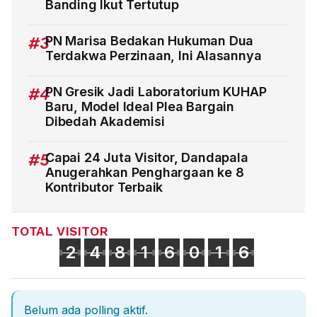
Banding Ikut Tertutup
#3
PN Marisa Bedakan Hukuman Dua
Terdakwa Perzinaan, Ini Alasannya
#4
PN Gresik Jadi Laboratorium KUHAP
Baru, Model Ideal Plea Bargain
Dibedah Akademisi
#5
Capai 24 Juta Visitor, Dandapala
Anugerahkan Penghargaan ke 8
Kontributor Terbaik
TOTAL VISITOR
2
4
8
1
6
0
1
6
Belum ada polling aktif.