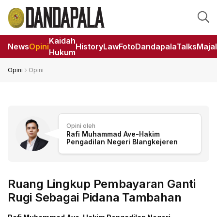
Kaidah
News
Opini
HistoryLaw
Foto
DandapalaTalks
Maja
Hukum
Opini
Opini
Opini oleh
Rafi Muhammad Ave-Hakim
Pengadilan Negeri Blangkejeren
Ruang Lingkup Pembayaran Ganti
Rugi Sebagai Pidana Tambahan