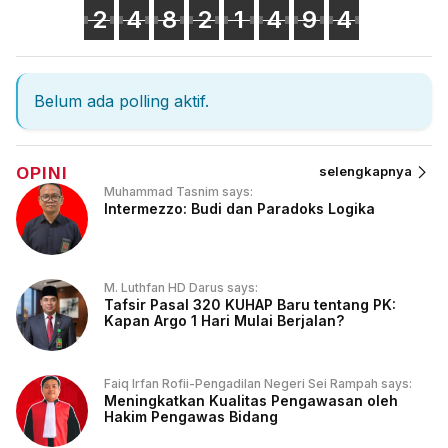
2
4
8
2
1
4
9
4
Belum ada polling aktif.
OPINI
selengkapnya
Muhammad Tasnim says:
Intermezzo: Budi dan Paradoks Logika
M. Luthfan HD Darus says:
Tafsir Pasal 320 KUHAP Baru tentang PK:
Kapan Argo 1 Hari Mulai Berjalan?
Faiq Irfan Rofii-Pengadilan Negeri Sei Rampah says:
Meningkatkan Kualitas Pengawasan oleh
Hakim Pengawas Bidang