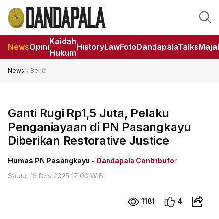
Kaidah
News
Opini
HistoryLaw
Foto
DandapalaTalks
Maja
Hukum
News
Berita
Ganti Rugi Rp1,5 Juta, Pelaku
Penganiayaan di PN Pasangkayu
Diberikan Restorative Justice
Humas PN Pasangkayu -
Dandapala Contributor
Sabtu, 13 Des 2025 17:00 WIB
1181
4