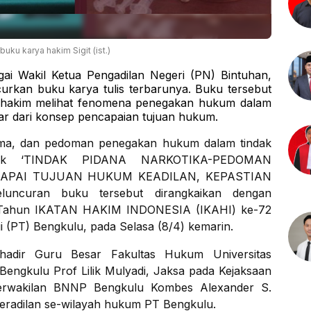
uku karya hakim Sigit (ist.)
gai Wakil Ketua Pengadilan Negeri (PN) Bintuhan,
curkan buku karya tulis terbarunya. Buku tersebut
i hakim melihat fenomena penegakan hukum dalam
uar dari konsep pencapaian tujuan hukum.
orma, dan pedoman penegakan hukum dalam tindak
ajuk
‘TINDAK PIDANA NARKOTIKA-PEDOMAN
PAI TUJUAN HUKUM KEADILAN, KEPASTIAN
uncuran buku tersebut dirangkaikan dengan
ng Tahun IKATAN HAKIM INDONESIA (IKAHI) ke-72
gi (PT) Bengkulu, pada Selasa (8/4) kemarin.
hadir Guru Besar Fakultas Hukum Universitas
engkulu Prof Lilik Mulyadi, Jaksa pada Kejaksaan
Perwakilan BNNP Bengkulu Kombes Alexander S.
peradilan se-wilayah hukum PT Bengkulu.