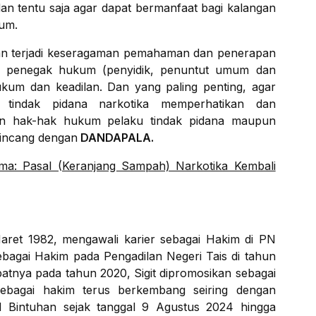
an tentu saja agar dapat bermanfaat bagi kalangan
mum.
an terjadi keseragaman pemahaman dan penerapan
ra penegak hukum (penyidik, penuntut umum dan
hukum dan keadilan. Dan yang paling penting, agar
tindak pidana narkotika memperhatikan dan
n hak-hak hukum pelaku tindak pidana maupun
rbincang dengan
DANDAPALA.
a: Pasal (Keranjang Sampah) Narkotika Kembali
 Maret 1982, mengawali karier sebagai Hakim di PN
ebagai Hakim pada Pengadilan Negeri Tais di tahun
patnya pada tahun 2020, Sigit dipromosikan sebagai
ebagai hakim terus berkembang seiring dengan
PN Bintuhan sejak tanggal 9 Agustus 2024 hingga