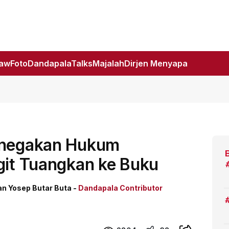
Law
Foto
DandapalaTalks
Majalah
Dirjen Menyapa
Penegakan Hukum
git Tuangkan ke Buku
an Yosep Butar Buta -
Dandapala Contributor