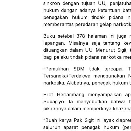
sinkron dengan tujuan UU, penjatuha
hukum dengan adanya ketentuan bata
penegakan hukum tindak pidana nar
memberantas peredaran gelap narkotika
Buku setebal 378 halaman ini juga 
lapangan. Misalnya saja tentang ke
dituangkan dalam UU. Menurut Sigit, 
bagi pelaku tindak pidana narkotika me
“Pemulihan SDM tidak tercapai. T
Tersangka/Terdakwa menggunakan Na
narkotika. Akibatnya, penegak hukum ti
Prof Herlambang menyampaikan apre
Subagiyo. Ia menyebutkan bahwa ha
pikirannya dalam memperkaya khazanah
“Buah karya Pak Sigit ini layak diapre
seluruh aparat penegak hukum (pen