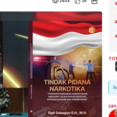
2804
38
TOT
Be
OPI