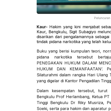
Peluncuran b
Kaur-
Hakim yang kini menjabat seba
Kaur, Bengkulu, Sigit Subagiyo melun
disarikan dari pengalamannya sebaga
tindak pidana narkotika yang telah kel
Buku yang berisi kumpulan teori, n
pidana narkotika tersebut bert
PENEGAKAN HUKUM DALAM MENCA
HUKUM DAN KEMANFAATAN’.
Pel
Silaturahmi dalam rangka Hari Ula
yang digelar di Kantor Pengadilan Ting
Dalam kesempatan tersebut, turut 
Bengkulu Prof Herlambang, Ketua PT B
Tinggi Bengkulu Dr Riky Musriza, 
Soeki, serta para hakim dan aparatur 