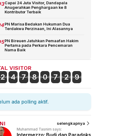
#3
Capai 24 Juta Visitor, Dandapala
Anugerahkan Penghargaan ke 8
Kontributor Terbaik
#4
PN Marisa Bedakan Hukuman Dua
Terdakwa Perzinaan, Ini Alasannya
#5
PN Bireuen Jatuhkan Pemaafan Hakim
Pertama pada Perkara Pencemaran
Nama Baik
AL VISITOR
2
4
7
8
0
7
2
9
lum ada polling aktif.
NI
selengkapnya
Muhammad Tasnim says:
Intermezzo: Budi dan Paradoks