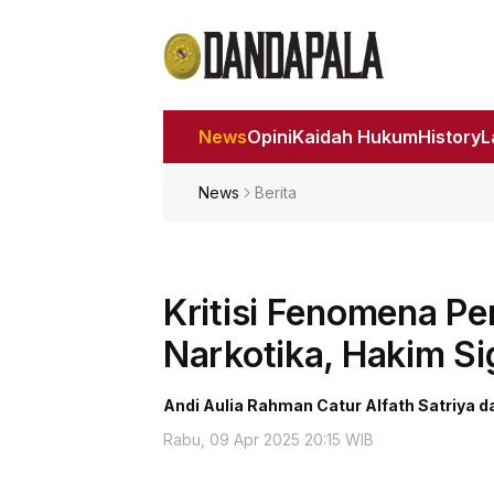
News
Opini
Kaidah Hukum
History
News
Berita
Kritisi Fenomena 
Narkotika, Hakim Si
Andi Aulia Rahman Catur Alfath Satriya d
Rabu, 09 Apr 2025 20:15 WIB