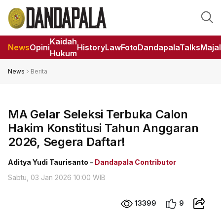
Kaidah
News
Opini
HistoryLaw
Foto
DandapalaTalks
Maja
Hukum
News
Berita
MA Gelar Seleksi Terbuka Calon
Hakim Konstitusi Tahun Anggaran
2026, Segera Daftar!
Aditya Yudi Taurisanto -
Dandapala Contributor
Sabtu, 03 Jan 2026 10:00 WIB
13399
9