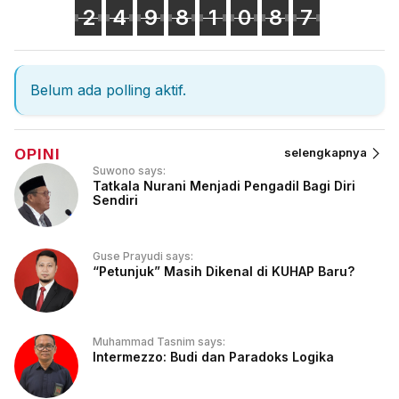
2
4
9
8
1
0
8
7
Belum ada polling aktif.
OPINI
selengkapnya
Suwono says:
Tatkala Nurani Menjadi Pengadil Bagi Diri
Sendiri
Guse Prayudi says:
“Petunjuk” Masih Dikenal di KUHAP Baru?
Muhammad Tasnim says:
Intermezzo: Budi dan Paradoks Logika