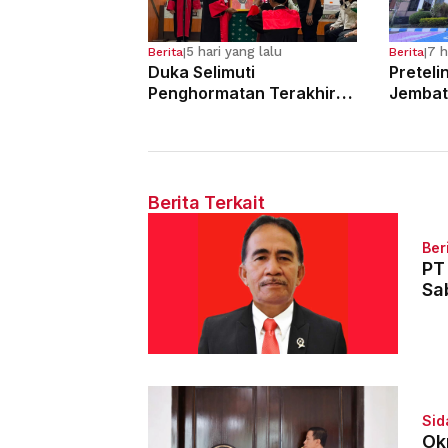
5 hari yang lalu
7 h
Berita
|
Berita
|
Duka Selimuti
Preteli
Penghormatan Terakhir
Jembat
Hakim Tinggi Tarigan
Para Pe
Muda Limbong
Tahun 
Berita Terkait
Ber
PT
Sa
Sid
Ok