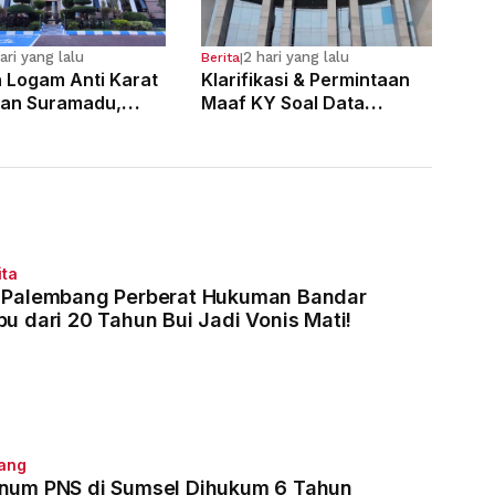
ari yang lalu
2 hari yang lalu
Berita
|
n Logam Anti Karat
Klarifikasi & Permintaan
an Suramadu,
Maaf KY Soal Data
laku Divonis 7
Dugaan Pelanggaran 121
Penjara
Hakim
ita
 Palembang Perberat Hukuman Bandar
bu dari 20 Tahun Bui Jadi Vonis Mati!
ang
num PNS di Sumsel Dihukum 6 Tahun