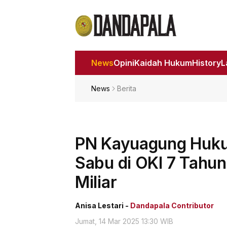
News
Opini
Kaidah Hukum
History
News
Berita
PN Kayuagung Huku
Sabu di OKI 7 Tahun
Miliar
Anisa Lestari -
Dandapala Contributor
Jumat, 14 Mar 2025 13:30 WIB