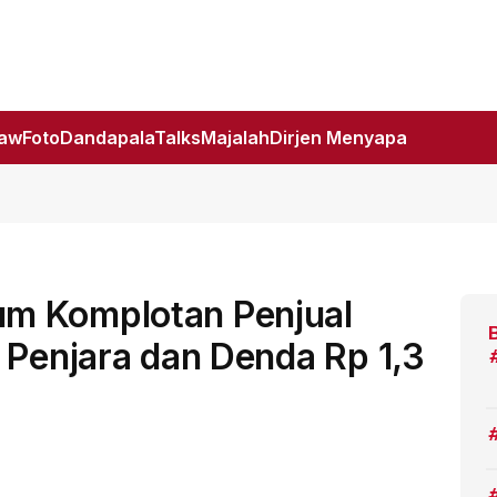
Law
Foto
DandapalaTalks
Majalah
Dirjen Menyapa
m Komplotan Penjual
 Penjara dan Denda Rp 1,3