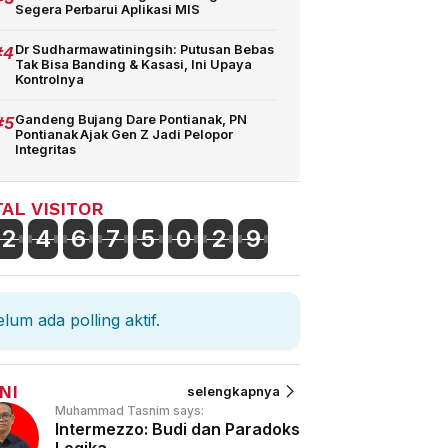
Segera Perbarui Aplikasi MIS
#4
Dr Sudharmawatiningsih: Putusan Bebas
Tak Bisa Banding & Kasasi, Ini Upaya
Kontrolnya
#5
Gandeng Bujang Dare Pontianak, PN
Pontianak Ajak Gen Z Jadi Pelopor
Integritas
AL VISITOR
2
4
6
7
5
0
2
9
lum ada polling aktif.
NI
selengkapnya
Muhammad Tasnim says:
Intermezzo: Budi dan Paradoks