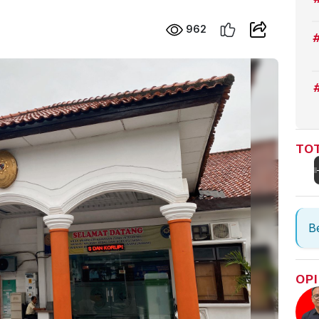
962
TOT
Be
OPI