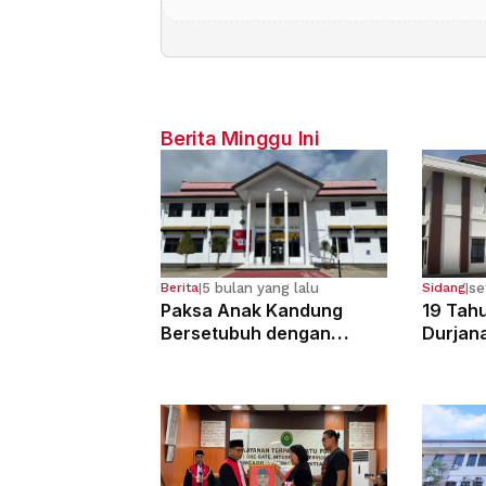
Berita Minggu Ini
5 bulan yang lalu
se
Berita
|
Sidang
|
Paksa Anak Kandung
19 Tahu
Bersetubuh dengan
Durjan
Kekasihnya, Ibu Ini Dibui
Pemerk
13 Tahun
Kandun