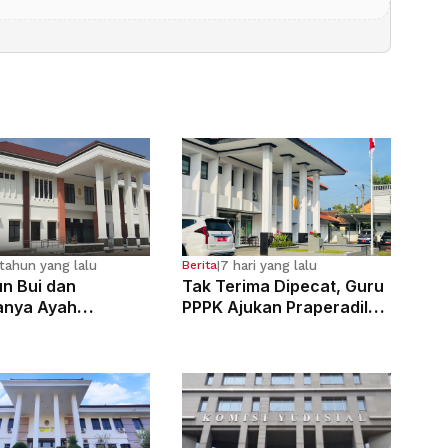
tahun yang lalu
7 hari yang lalu
Berita
|
n Bui dan
Tak Terima Dipecat, Guru
anya Ayah
PPPK Ajukan Praperadilan
osa Anak
di PN Bale Bandung
g Sejak Kelas 6 SD