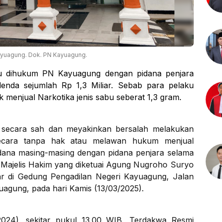
yuagung. Dok. PN Kayuagung.
u dihukum PN Kayuagung dengan pidana penjara
enda sejumlah Rp 1,3 Miliar. Sebab para pelaku
k menjual Narkotika jenis sabu seberat 1,3 gram.
 secara sah dan meyakinkan bersalah melakukan
secara tanpa hak atau melawan hukum menjual
dana masing-masing dengan pidana penjara selama
p Majelis Hakim yang diketuai Agung Nugroho Suryo
lar di Gedung Pengadilan Negeri Kayuagung, Jalan
agung, pada hari Kamis (13/03/2025).
024), sekitar pukul 13.00 WIB, Terdakwa Resmi