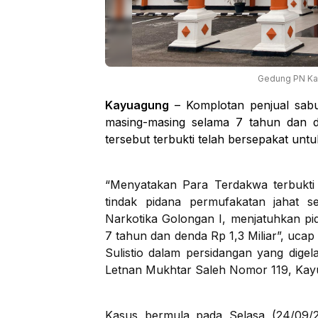
Gedung PN Ka
Kayuagung
– Komplotan penjual sab
masing-masing selama 7 tahun dan d
tersebut terbukti telah bersepakat untu
“Menyatakan Para Terdakwa terbukti
tindak pidana permufakatan jahat 
Narkotika Golongan I, menjatuhkan pi
7 tahun dan denda Rp 1,3 Miliar”, uca
Sulistio dalam persidangan yang dige
Letnan Mukhtar Saleh Nomor 119, Kayu
Kasus bermula pada Selasa (24/09/2