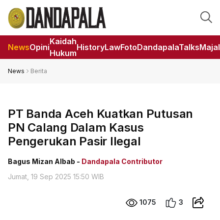
Kaidah
News
Opini
HistoryLaw
Foto
DandapalaTalks
Maja
Hukum
News
Berita
PT Banda Aceh Kuatkan Putusan
PN Calang Dalam Kasus
Pengerukan Pasir Ilegal
Bagus Mizan Albab -
Dandapala Contributor
Jumat, 19 Sep 2025 15:50 WIB
1075
3