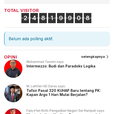
TOTAL VISITOR
2
4
8
1
9
9
0
8
Belum ada polling aktif.
OPINI
selengkapnya
Muhammad Tasnim says:
Intermezzo: Budi dan Paradoks Logika
M. Luthfan HD Darus says:
Tafsir Pasal 320 KUHAP Baru tentang PK:
Kapan Argo 1 Hari Mulai Berjalan?
Faiq Irfan Rofii-Pengadilan Negeri Sei Rampah says: