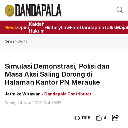
Kaidah
News
Opini
HistoryLaw
Foto
DandapalaTalks
Maja
Hukum
News
Berita
Simulasi Demonstrasi, Polisi dan
Masa Aksi Saling Dorong di
Halaman Kantor PN Merauke
Jatmiko Wirawan -
Dandapala Contributor
Senin, 24 Nov 2025 16:40 WIB
1106
4