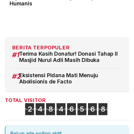
Humanis
BERITA TERPOPULER
#1
Terima Kasih Donatur! Donasi Tahap II
Masjid Nurul Adli Masih Dibuka
#2
Eksistensi Pidana Mati Menuju
Abolisionis de Facto
TOTAL VISITOR
2
4
8
4
6
5
6
8
Belum ada polling aktif.