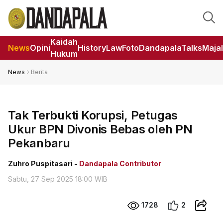
Kaidah
News
Opini
HistoryLaw
Foto
DandapalaTalks
Maja
Hukum
News
Berita
Tak Terbukti Korupsi, Petugas
Ukur BPN Divonis Bebas oleh PN
Pekanbaru
Zuhro Puspitasari -
Dandapala Contributor
Sabtu, 27 Sep 2025 18:00 WIB
1728
2