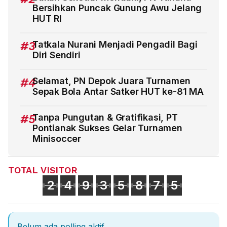
Bersihkan Puncak Gunung Awu Jelang
HUT RI
#3
Tatkala Nurani Menjadi Pengadil Bagi
Diri Sendiri
#4
Selamat, PN Depok Juara Turnamen
Sepak Bola Antar Satker HUT ke-81 MA
#5
Tanpa Pungutan & Gratifikasi, PT
Pontianak Sukses Gelar Turnamen
Minisoccer
TOTAL VISITOR
2
4
9
3
5
8
7
5
Belum ada polling aktif.