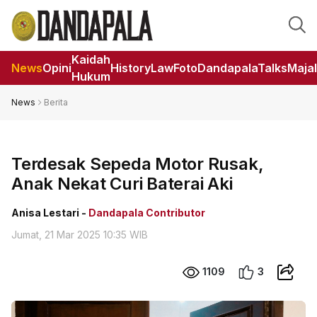
Kaidah
News
Opini
HistoryLaw
Foto
DandapalaTalks
Maja
Hukum
News
Berita
Terdesak Sepeda Motor Rusak,
Anak Nekat Curi Baterai Aki
Anisa Lestari -
Dandapala Contributor
Jumat, 21 Mar 2025 10:35 WIB
1109
3