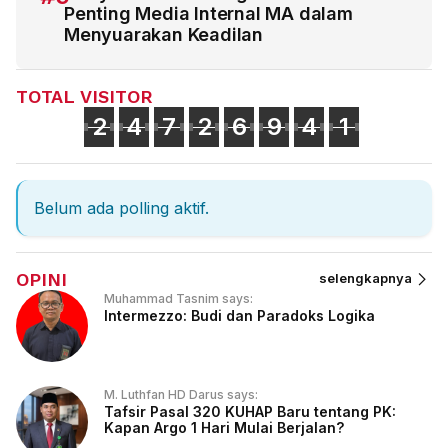
Penting Media Internal MA dalam
Menyuarakan Keadilan
TOTAL VISITOR
2
4
7
2
6
9
4
1
Belum ada polling aktif.
OPINI
selengkapnya
Muhammad Tasnim says:
Intermezzo: Budi dan Paradoks Logika
M. Luthfan HD Darus says:
Tafsir Pasal 320 KUHAP Baru tentang PK:
Kapan Argo 1 Hari Mulai Berjalan?