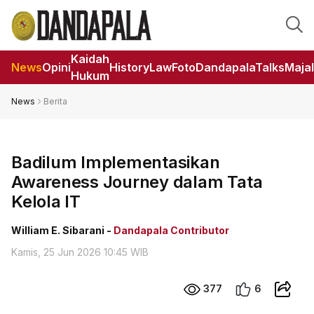
Kaidah
News
Opini
HistoryLaw
Foto
DandapalaTalks
Maja
Hukum
News
Berita
Badilum Implementasikan
Awareness Journey dalam Tata
Kelola IT
William E. Sibarani -
Dandapala Contributor
Kamis, 25 Jun 2026 10:45 WIB
377
6