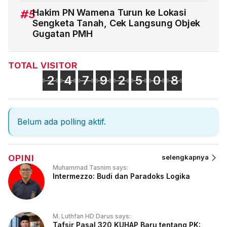
#5
Hakim PN Wamena Turun ke Lokasi
Sengketa Tanah, Cek Langsung Objek
Gugatan PMH
TOTAL VISITOR
2
4
7
9
2
5
0
8
Belum ada polling aktif.
OPINI
selengkapnya
Muhammad Tasnim says:
Intermezzo: Budi dan Paradoks Logika
M. Luthfan HD Darus says:
Tafsir Pasal 320 KUHAP Baru tentang PK: