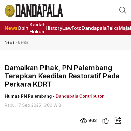
Kaidah
News
Opini
HistoryLaw
Foto
DandapalaTalks
Maja
Hukum
News
Berita
Damaikan Pihak, PN Palembang
Terapkan Keadilan Restoratif Pada
Perkara KDRT
Humas PN Palembang -
Dandapala Contributor
Rabu, 17 Sep 2025 16:00 WIB
963