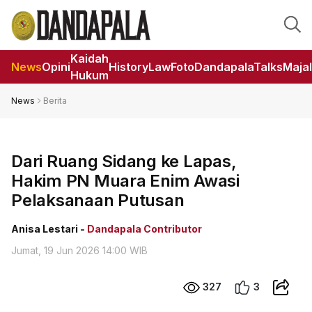
Kaidah
News
Opini
HistoryLaw
Foto
DandapalaTalks
Maja
Hukum
News
Berita
Dari Ruang Sidang ke Lapas,
Hakim PN Muara Enim Awasi
Pelaksanaan Putusan
Anisa Lestari -
Dandapala Contributor
Jumat, 19 Jun 2026 14:00 WIB
327
3