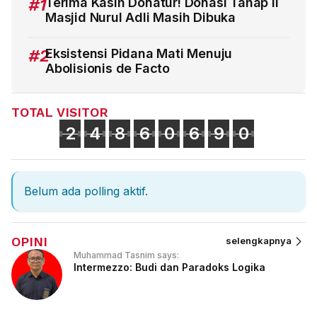
#1
Terima Kasih Donatur! Donasi Tahap II
Masjid Nurul Adli Masih Dibuka
#2
Eksistensi Pidana Mati Menuju
Abolisionis de Facto
TOTAL VISITOR
2
4
8
6
0
6
9
0
Belum ada polling aktif.
OPINI
selengkapnya
Muhammad Tasnim says:
Intermezzo: Budi dan Paradoks Logika