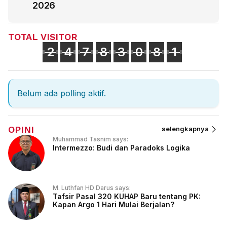
2026
TOTAL VISITOR
2
4
7
8
3
0
8
1
Belum ada polling aktif.
OPINI
selengkapnya
Muhammad Tasnim says:
Intermezzo: Budi dan Paradoks Logika
M. Luthfan HD Darus says:
Tafsir Pasal 320 KUHAP Baru tentang PK:
Kapan Argo 1 Hari Mulai Berjalan?