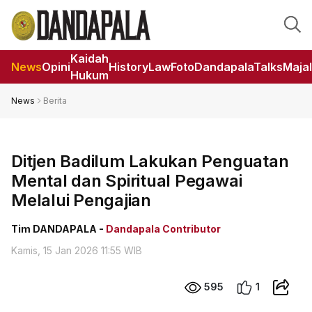
Kaidah
News
Opini
HistoryLaw
Foto
DandapalaTalks
Maja
Hukum
News
Berita
Ditjen Badilum Lakukan Penguatan
Mental dan Spiritual Pegawai
Melalui Pengajian
Tim DANDAPALA -
Dandapala Contributor
Kamis, 15 Jan 2026 11:55 WIB
595
1