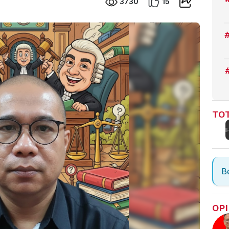
3730
15
TOT
Be
OPI