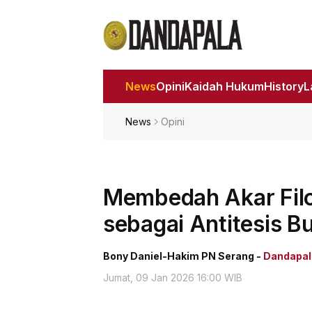
News
Opini
Kaidah Hukum
History
News
Opini
Membedah Akar Filos
sebagai Antitesis B
Bony Daniel-Hakim PN Serang -
Dandapal
Jumat, 09 Jan 2026 16:00 WIB