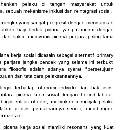
ahankan pelaku di tengah masyarakat untuk
ta, sebuah mekanisme inklusi dan reintegrasi sosial.
kerangka yang sangat progresif dengan menetapkan
atuhkan bagi tindak pidana yang diancam dengan
n dan hakim memvonis pidana penjara paling lama
na kerja sosial didesain sebagai alternatif
primary
penjara jangka pendek yang selama ini terbukti
ara filosofis adalah adanya syarat "persetujuan
 tujuan dan tata cara pelaksanaannya.
inggi terhadap otonomi individu dan hak asasi
ntara pidana kerja sosial dengan
forced labour
.
ebagai entitas otoriter, melainkan mengajak pelaku
f dalam proses pemulihannya sendiri, membangun
 bermanfaat.
l, pidana kerja sosial memiliki resonansi yang kuat