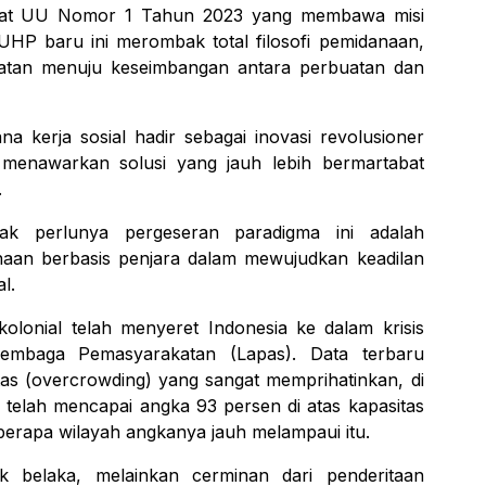
wat UU Nomor 1 Tahun 2023 yang membawa misi
KUHP baru ini merombak total filosofi pemidanaan,
uatan menuju keseimbangan antara perbuatan dan
na kerja sosial hadir sebagai inovasi revolusioner
 menawarkan solusi yang jauh lebih bermartabat
.
ak perlunya pergeseran paradigma ini adalah
naan berbasis penjara dalam mewujudkan keadilan
l.
lonial telah menyeret Indonesia ke dalam krisis
embaga Pemasyarakatan (Lapas). Data terbaru
as (
overcrowding
) yang sangat memprihatinkan, di
a telah mencapai angka 93 persen di atas kapasitas
berapa wilayah angkanya jauh melampaui itu.
ik belaka, melainkan cerminan dari penderitaan