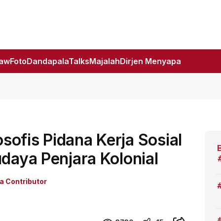
Law
Foto
DandapalaTalks
Majalah
Dirjen Menyapa
ofis Pidana Kerja Sosial
udaya Penjara Kolonial
a Contributor