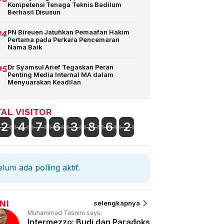
Kompetensi Tenaga Teknis Badilum
Berhasil Disusun
#4
PN Bireuen Jatuhkan Pemaafan Hakim
Pertama pada Perkara Pencemaran
Nama Baik
#5
Dr Syamsul Arief Tegaskan Peran
Penting Media Internal MA dalam
Menyuarakan Keadilan
AL VISITOR
2
4
7
6
3
8
6
2
lum ada polling aktif.
NI
selengkapnya
Muhammad Tasnim says:
Intermezzo: Budi dan Paradoks