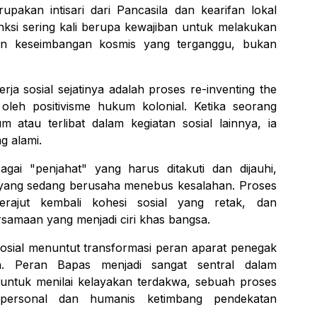
pakan intisari dari Pancasila dan kearifan lokal
nksi sering kali berupa kewajiban untuk melakukan
an keseimbangan kosmis yang terganggu, bukan
rja sosial sejatinya adalah proses
re-inventing
the
oleh positivisme hukum kolonial. Ketika seorang
m atau terlibat dalam kegiatan sosial lainnya, ia
g alami.
agai "penjahat" yang harus ditakuti dan dijauhi,
 yang sedang berusaha menebus kesalahan. Proses
merajut kembali kohesi sosial yang retak, dan
amaan yang menjadi ciri khas bangsa.
 sosial menuntut transformasi peran aparat penegak
an. Peran Bapas menjadi sangat sentral dalam
untuk menilai kelayakan terdakwa, sebuah proses
personal dan humanis ketimbang pendekatan