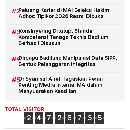
#2
Peluang Karier di MA! Seleksi Hakim
Adhoc Tipikor 2026 Resmi Dibuka
#3
Konsinyering Ditutup, Standar
Kompetensi Tenaga Teknis Badilum
Berhasil Disusun
#4
Dirpapu Badilum: Manipulasi Data SIPP,
Bentuk Pelanggaran Integritas
#5
Dr Syamsul Arief Tegaskan Peran
Penting Media Internal MA dalam
Menyuarakan Keadilan
TOTAL VISITOR
2
4
7
2
6
7
3
5