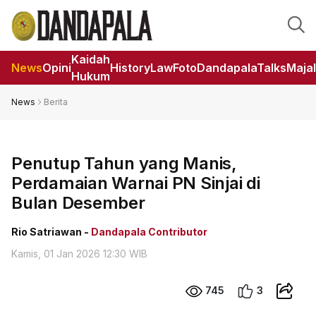
Kaidah
News
Opini
HistoryLaw
Foto
DandapalaTalks
Maja
Hukum
News
Berita
Penutup Tahun yang Manis,
Perdamaian Warnai PN Sinjai di
Bulan Desember
Rio Satriawan -
Dandapala Contributor
Kamis, 01 Jan 2026 12:30 WIB
745
3