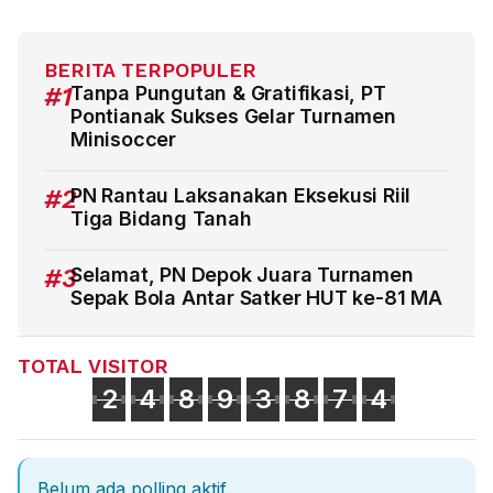
BERITA TERPOPULER
#1
Tanpa Pungutan & Gratifikasi, PT
Pontianak Sukses Gelar Turnamen
Minisoccer
#2
PN Rantau Laksanakan Eksekusi Riil
Tiga Bidang Tanah
#3
Selamat, PN Depok Juara Turnamen
Sepak Bola Antar Satker HUT ke-81 MA
TOTAL VISITOR
2
4
8
9
3
8
7
4
Belum ada polling aktif.