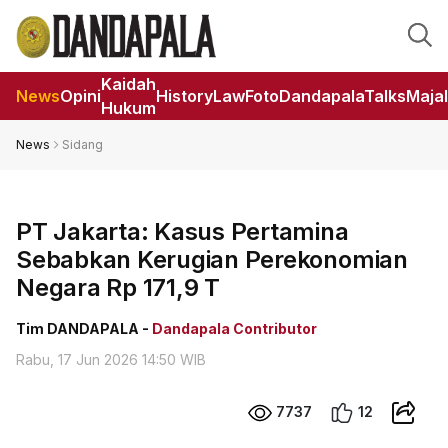
Kaidah
News
Opini
HistoryLaw
Foto
DandapalaTalks
Maja
Hukum
News
Sidang
PT Jakarta: Kasus Pertamina
Sebabkan Kerugian Perekonomian
Negara Rp 171,9 T
Tim DANDAPALA -
Dandapala Contributor
Rabu, 17 Jun 2026 14:50 WIB
7737
12