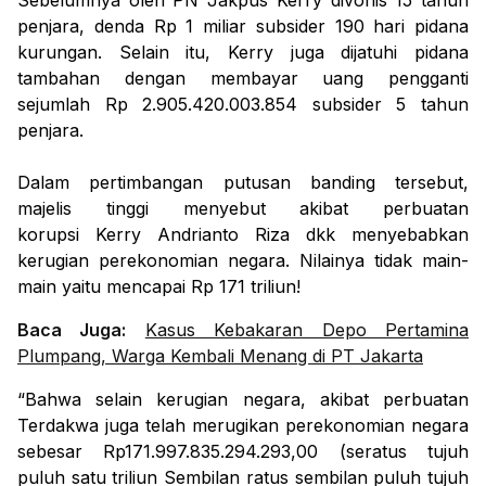
Sebelumnya oleh PN Jakpus Kerry divonis 15 tahun
penjara, denda Rp 1 miliar subsider 190 hari pidana
kurungan. Selain itu, Kerry juga dijatuhi pidana
tambahan dengan membayar uang pengganti
sejumlah Rp 2.905.420.003.854 subsider 5 tahun
penjara.
Dalam pertimbangan putusan banding tersebut,
majelis tinggi menyebut akibat perbuatan
korupsi
Kerry Andrianto Riza dkk menyebabkan
kerugian perekonomian negara. Nilainya tidak main-
main yaitu mencapai Rp 171 triliun!
Baca Juga:
Kasus Kebakaran Depo Pertamina
Plumpang, Warga Kembali Menang di PT Jakarta
“Bahwa selain kerugian negara, akibat perbuatan
Terdakwa juga telah merugikan perekonomian negara
sebesar Rp171.997.835.294.293,00 (seratus tujuh
puluh satu triliun Sembilan ratus sembilan puluh tujuh