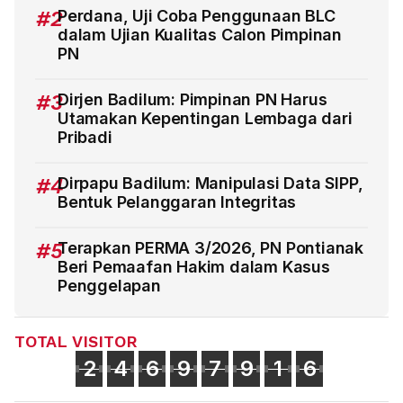
#2
Perdana, Uji Coba Penggunaan BLC
dalam Ujian Kualitas Calon Pimpinan
PN
#3
Dirjen Badilum: Pimpinan PN Harus
Utamakan Kepentingan Lembaga dari
Pribadi
#4
Dirpapu Badilum: Manipulasi Data SIPP,
Bentuk Pelanggaran Integritas
#5
Terapkan PERMA 3/2026, PN Pontianak
Beri Pemaafan Hakim dalam Kasus
Penggelapan
TOTAL VISITOR
2
4
6
9
7
9
1
6