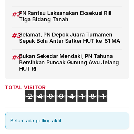
#2
PN Rantau Laksanakan Eksekusi Riil
Tiga Bidang Tanah
#3
Selamat, PN Depok Juara Turnamen
Sepak Bola Antar Satker HUT ke-81 MA
#4
Bukan Sekedar Mendaki, PN Tahuna
Bersihkan Puncak Gunung Awu Jelang
HUT RI
TOTAL VISITOR
2
4
9
0
4
1
8
1
Belum ada polling aktif.