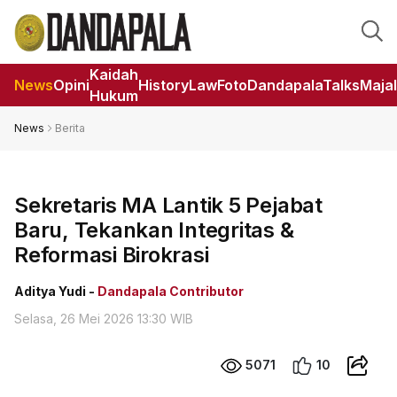
Kaidah
News
Opini
HistoryLaw
Foto
DandapalaTalks
Maja
Hukum
News
Berita
Sekretaris MA Lantik 5 Pejabat
Baru, Tekankan Integritas &
Reformasi Birokrasi
Aditya Yudi -
Dandapala Contributor
Selasa, 26 Mei 2026 13:30 WIB
5071
10