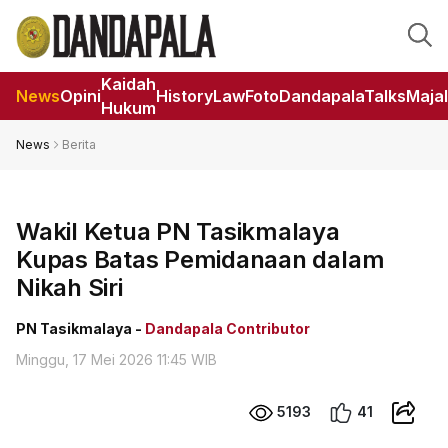
Kaidah
News
Opini
HistoryLaw
Foto
DandapalaTalks
Maja
Hukum
News
Berita
Wakil Ketua PN Tasikmalaya
Kupas Batas Pemidanaan dalam
Nikah Siri
PN Tasikmalaya -
Dandapala Contributor
Minggu, 17 Mei 2026 11:45 WIB
5193
41