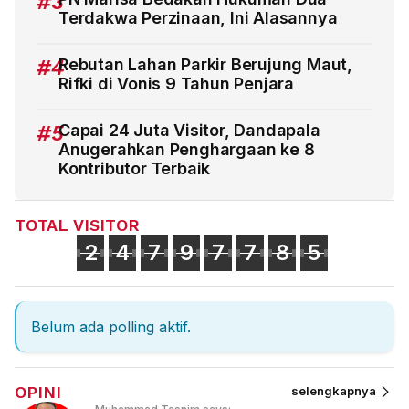
#3
Terdakwa Perzinaan, Ini Alasannya
#4
Rebutan Lahan Parkir Berujung Maut,
Rifki di Vonis 9 Tahun Penjara
#5
Capai 24 Juta Visitor, Dandapala
Anugerahkan Penghargaan ke 8
Kontributor Terbaik
TOTAL VISITOR
2
4
7
9
7
7
8
5
Belum ada polling aktif.
OPINI
selengkapnya