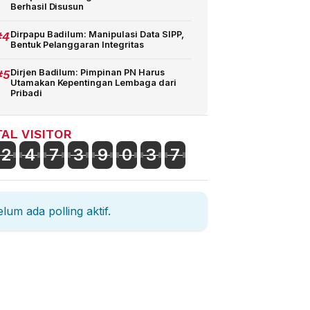
Berhasil Disusun
#4
Dirpapu Badilum: Manipulasi Data SIPP,
Bentuk Pelanggaran Integritas
#5
Dirjen Badilum: Pimpinan PN Harus
Utamakan Kepentingan Lembaga dari
Pribadi
AL VISITOR
2
4
7
3
9
0
3
7
lum ada polling aktif.