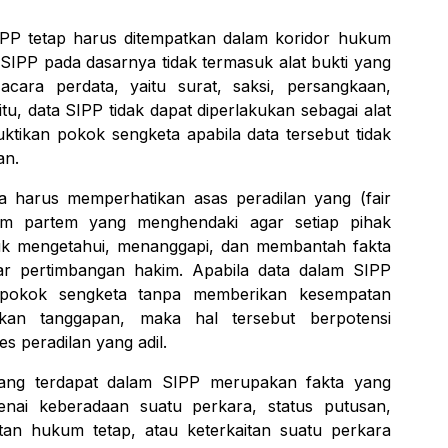
PP tetap harus ditempatkan dalam koridor hukum
SIPP pada dasarnya tidak termasuk alat bukti yang
acara perdata, yaitu surat, saksi, persangkaan,
u, data SIPP tidak dapat diperlakukan sebagai alat
uktikan pokok sengketa apabila data tersebut tidak
an.
ga harus memperhatikan asas peradilan yang (
fair
ram partem
yang menghendaki agar setiap pihak
uk mengetahui, menanggapi, dan membantah fakta
ar pertimbangan hakim. Apabila data dalam SIPP
 pokok sengketa tanpa memberikan kesempatan
an tanggapan, maka hal tersebut berpotensi
s peradilan yang adil.
i yang terdapat dalam SIPP merupakan fakta yang
nai keberadaan suatu perkara, status putusan,
an hukum tetap, atau keterkaitan suatu perkara