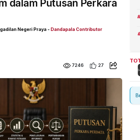
m dalam Putusan Perkara
dilan Negeri Praya -
Dandapala Contributor
TOT
7246
27
Be