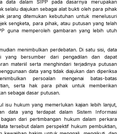
ena data dalam SIPP pada dasarnya merupakan
ak selalu diajukan sebagai alat bukti oleh para pihak
dak jarang ditemukan kebutuhan untuk menelusuri
jek sengketa, para pihak, atau putusan yang telah
IPP guna memperoleh gambaran yang lebih utuh
dian menimbulkan perdebatan. Di satu sisi, data
mi yang bersumber dari pengadilan dan dapat
 materiil serta menghindari terjadinya putusan
, penggunaan data yang tidak diajukan dan diperiksa
enimbulkan persoalan mengenai batas-batas
ktian, serta hak para pihak untuk memberikan
an sebagai dasar putusan.
ul isu hukum yang memerlukan kajian lebih lanjut,
an data yang terdapat dalam Sistem Informasi
 bagian dari pertimbangan hukum dalam perkara
ata tersebut dalam perspektif hukum pembuktian,
an kewajiban hakim untuk menggali, mengikuti, dan