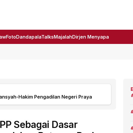
Law
Foto
DandapalaTalks
Majalah
Dirjen Menyapa
nsyah-Hakim Pengadilan Negeri Praya
PP Sebagai Dasar