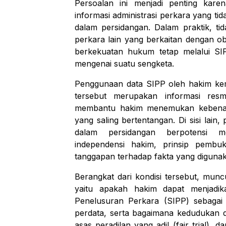
Persoalan ini menjadi penting kar
informasi administrasi perkara yang tid
dalam persidangan. Dalam praktik, ti
perkara lain yang berkaitan dengan ob
berkekuatan hukum tetap melalui S
mengenai suatu sengketa.
Penggunaan data SIPP oleh hakim kemu
tersebut merupakan informasi res
membantu hakim menemukan kebenaran
yang saling bertentangan. Di sisi lain
dalam persidangan berpotensi m
independensi hakim, prinsip pembu
tanggapan terhadap fakta yang digunak
Berangkat dari kondisi tersebut, munc
yaitu apakah hakim dapat menjadik
Penelusuran Perkara (SIPP) sebagai
perdata, serta bagaimana kedudukan d
asas peradilan yang adil (
fair trial
), d