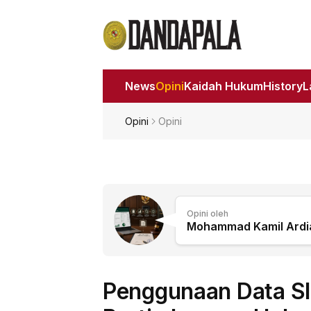
News
Opini
Kaidah Hukum
History
Opini
Opini
Opini oleh
Mohammad Kamil Ardia
Penggunaan Data SI