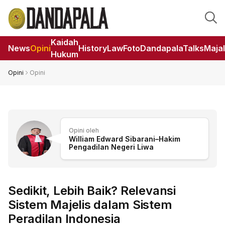
Kaidah
News
Opini
HistoryLaw
Foto
DandapalaTalks
Maja
Hukum
Opini
Opini
Opini oleh
William Edward Sibarani–Hakim
Pengadilan Negeri Liwa
Sedikit, Lebih Baik? Relevansi
Sistem Majelis dalam Sistem
Peradilan Indonesia