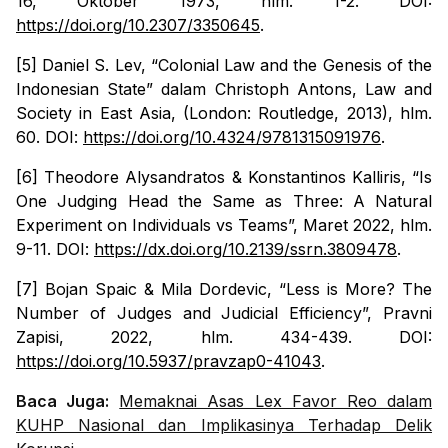
16, Oktober 1973, hlm. 1-2. DOI:
https://doi.org/10.2307/3350645
.
[5] Daniel S. Lev, “Colonial Law and the Genesis of the
Indonesian State” dalam Christoph Antons,
Law and
Society in East Asia
, (London: Routledge, 2013), hlm.
60. DOI:
https://doi.org/10.4324/9781315091976
.
[6]
Theodore Alysandratos & Konstantinos Kalliris, “Is
One Judging Head the Same as Three: A Natural
Experiment on Individuals vs Teams”, Maret 2022, hlm.
9-11. DOI:
https://dx.doi.org/10.2139/ssrn.3809478
.
[7] Bojan Spaic & Mila Dordevic, “Less is More? The
Number of Judges and Judicial Efficiency”,
Pravni
Zapisi
, 2022, hlm. 434-439. DOI:
https://doi.org/10.5937/pravzap0-41043
.
Baca Juga:
Memaknai Asas Lex Favor Reo dalam
KUHP Nasional dan Implikasinya Terhadap Delik