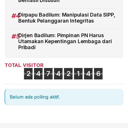
Berhasil Disusun
#4
Dirpapu Badilum: Manipulasi Data SIPP,
Bentuk Pelanggaran Integritas
#5
Dirjen Badilum: Pimpinan PN Harus
Utamakan Kepentingan Lembaga dari
Pribadi
TOTAL VISITOR
2
4
7
4
2
1
4
6
Belum ada polling aktif.