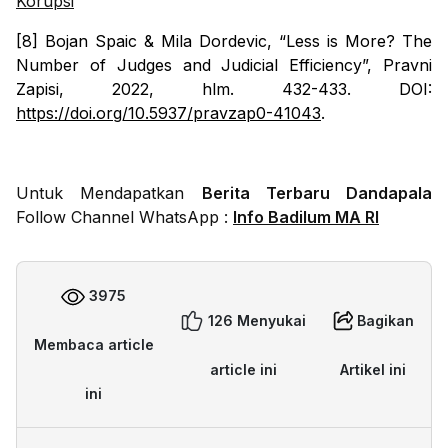
Korupsi
[8] Bojan Spaic & Mila Dordevic, “Less is More? The
Number of Judges and Judicial Efficiency”,
Pravni
Zapisi
, 2022, hlm. 432-433. DOI:
https://doi.org/10.5937/pravzap0-41043
.
Untuk Mendapatkan
Berita Terbaru Dandapala
Follow Channel WhatsApp :
Info Badilum MA RI
3975
126 Menyukai
Bagikan
Membaca article
article ini
Artikel ini
ini