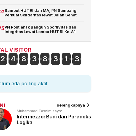
#4
Sambut HUT RI dan MA, PN Sampang
Perkuat Solidaritas lewat Jalan Sehat
#5
PN Pontianak Bangun Sportivitas dan
Integritas Lewat Lomba HUT RI Ke-81
AL VISITOR
2
4
8
3
8
3
1
3
lum ada polling aktif.
NI
selengkapnya
Muhammad Tasnim says:
Intermezzo: Budi dan Paradoks
Logika