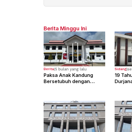
Berita Minggu Ini
5 bulan yang lalu
se
Berita
|
Sidang
|
Paksa Anak Kandung
19 Tahu
Bersetubuh dengan
Durjan
Kekasihnya, Ibu Ini Dibui
Pemerk
13 Tahun
Kandun