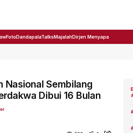
Law
Foto
DandapalaTalks
Majalah
Dirjen Menyapa
 Nasional Sembilang
erdakwa Dibui 16 Bulan
or