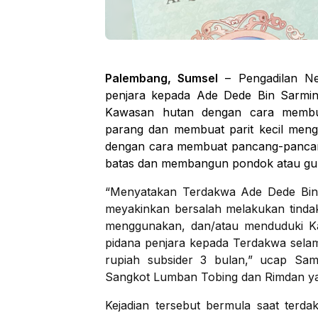
Palembang, Sumsel
– Pengadilan Ne
penjara kepada Ade Dede Bin Sarmi
Kawasan hutan dengan cara memb
parang dan membuat parit kecil men
dengan cara membuat pancang-pancang 
batas dan membangun pondok atau gubu
“Menyatakan Terdakwa Ade Dede Bin S
meyakinkan bersalah melakukan tindak
menggunakan, dan/atau menduduki K
pidana penjara kepada Terdakwa selam
rupiah subsider 3 bulan,” ucap Sam
Sangkot Lumban Tobing dan Rimdan ya
Kejadian tersebut bermula saat ter