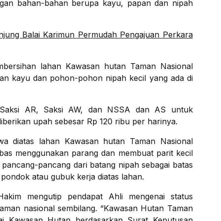
ngan bahan-bahan berupa kayu, papan dan nipah
jung Balai Karimun Permudah Pengajuan Perkara
mbersihan lahan Kawasan hutan Taman Nasional
n kayu dan pohon-pohon nipah kecil yang ada di
k Saksi AR, Saksi AW, dan NSSA dan AS untuk
berikan upah sebesar Rp 120 ribu per harinya.
wa diatas lahan Kawasan hutan Taman Nasional
bas menggunakan parang dan membuat parit kecil
pancang-pancang dari batang nipah sebagai batas
pondok atau gubuk kerja diatas lahan.
 Hakim mengutip pendapat Ahli mengenai status
aman nasional sembilang. “Kawasan Hutan Taman
gai Kawasan Hutan berdasarkan Surat Keputusan