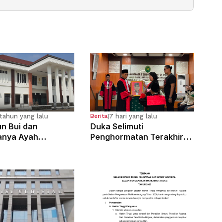
tahun yang lalu
7 hari yang lalu
Berita
|
n Bui dan
Duka Selimuti
anya Ayah
Penghormatan Terakhir
osa Anak
Hakim Tinggi Tarigan
g Sejak Kelas 6 SD
Muda Limbong