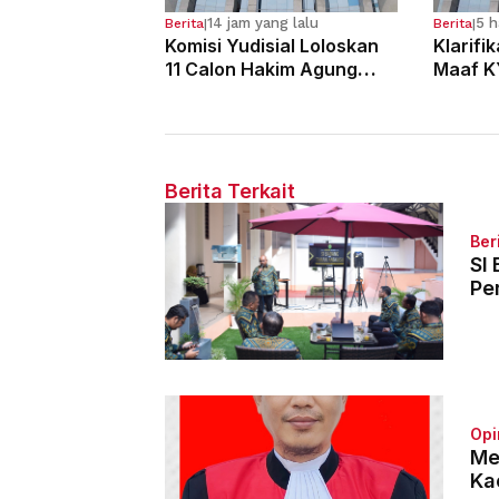
14 jam yang lalu
5 h
Berita
|
Berita
|
Komisi Yudisial Loloskan
Klarifi
11 Calon Hakim Agung
Maaf K
dalam Seleksi Tahun 2026
Dugaan
Hakim
Berita Terkait
Ber
SI
Pe
Opi
Me
Ka