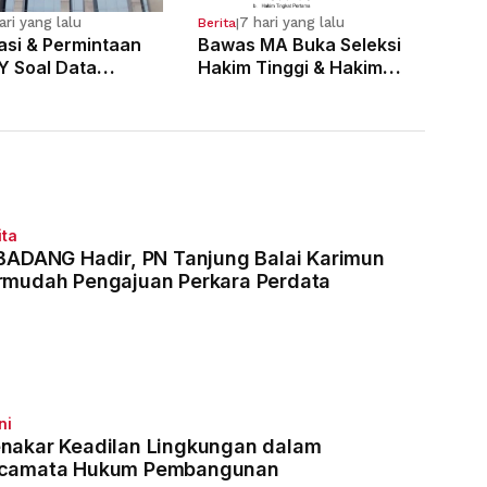
ari yang lalu
7 hari yang lalu
Berita
|
kasi & Permintaan
Bawas MA Buka Seleksi
Y Soal Data
Hakim Tinggi & Hakim
 Pelanggaran 121
Yustisial, Pendaftaran
Dimulai 3 Agustus
ita
 BADANG Hadir, PN Tanjung Balai Karimun
rmudah Pengajuan Perkara Perdata
ni
nakar Keadilan Lingkungan dalam
camata Hukum Pembangunan