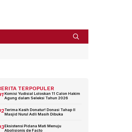
BERITA TERPOPULER
#1
Komisi Yudisial Loloskan 11 Calon Hakim
Agung dalam Seleksi Tahun 2026
#2
Terima Kasih Donatur! Donasi Tahap II
Masjid Nurul Adli Masih Dibuka
#3
Eksistensi Pidana Mati Menuju
Abolisionis de Facto