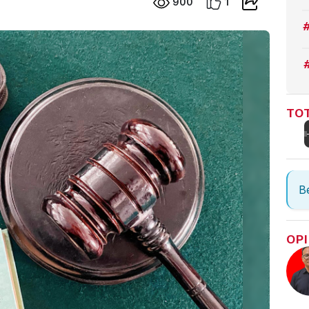
900
1
TOT
Be
OPI