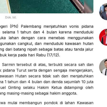
Dok. Ist.
geri (PN) Palembang menjatuhkan vonis pidana
n selama 1 tahun dan 4 bulan karena menduduki
uka lahan dengan cara menebas menggunakan
ggunakan cangkul, dan menduduki kawasan hutan
dari batang nipah sebagai batas atau tanda jalur
k kerja pada hari Rabu (17/12).
armin tersebut di atas, terbukti secara sah dan
 pidana Turut serta dengan sengaja mengerjakan,
awasan Hutan secara tidak sah dan menjatuhkan
a 1 tahun dan 4 bulan dan denda sejumlah 10 juta
uel Ginting selaku Hakim Ketua didampingi oleh
ng masing-masing sebagai hakim anggota.
dakwa mulai membangun pondok di lahan Kawasan