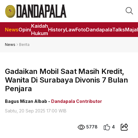
Kaidah
News
Opini
HistoryLaw
Foto
DandapalaTalks
Maja
Hukum
News
Berita
Gadaikan Mobil Saat Masih Kredit,
Wanita Di Surabaya Divonis 7 Bulan
Penjara
Bagus Mizan Albab -
Dandapala Contributor
Sabtu, 20 Sep 2025 17:00 WIB
5778
4