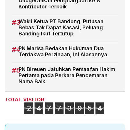
Anugerahkan Penghargaan ke 8
Kontributor Terbaik
#3
Wakil Ketua PT Bandung: Putusan
Bebas Tak Dapat Kasasi, Peluang
Banding Ikut Tertutup
#4
PN Marisa Bedakan Hukuman Dua
Terdakwa Perzinaan, Ini Alasannya
#5
PN Bireuen Jatuhkan Pemaafan Hakim
Pertama pada Perkara Pencemaran
Nama Baik
TOTAL VISITOR
2
4
7
7
3
9
5
4