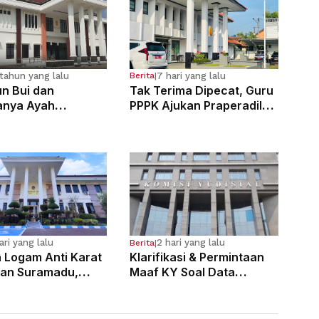
tahun yang lalu
7 hari yang lalu
Berita
|
n Bui dan
Tak Terima Dipecat, Guru
anya Ayah
PPPK Ajukan Praperadilan
osa Anak
di PN Bale Bandung
g Sejak Kelas 6 SD
ari yang lalu
2 hari yang lalu
Berita
|
n Logam Anti Karat
Klarifikasi & Permintaan
an Suramadu,
Maaf KY Soal Data
laku Divonis 7
Dugaan Pelanggaran 121
Penjara
Hakim