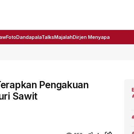
Law
Foto
DandapalaTalks
Majalah
Dirjen Menyapa
Terapkan Pengakuan
uri Sawit