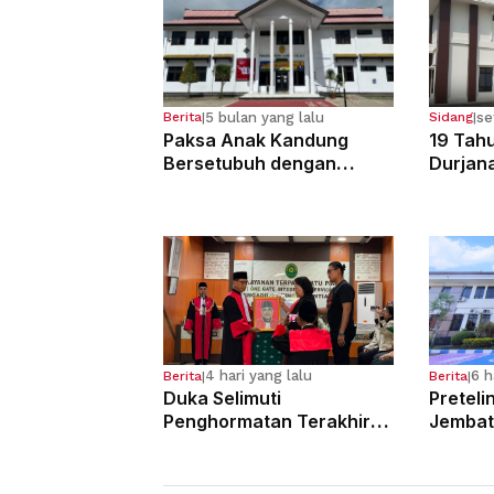
5 bulan yang lalu
se
Berita
|
Sidang
|
Paksa Anak Kandung
19 Tahu
Bersetubuh dengan
Durjan
Kekasihnya, Ibu Ini Dibui
Pemerk
13 Tahun
Kandun
4 hari yang lalu
6 h
Berita
|
Berita
|
Duka Selimuti
Preteli
Penghormatan Terakhir
Jembat
Hakim Tinggi Tarigan
Para Pe
Muda Limbong
Tahun 