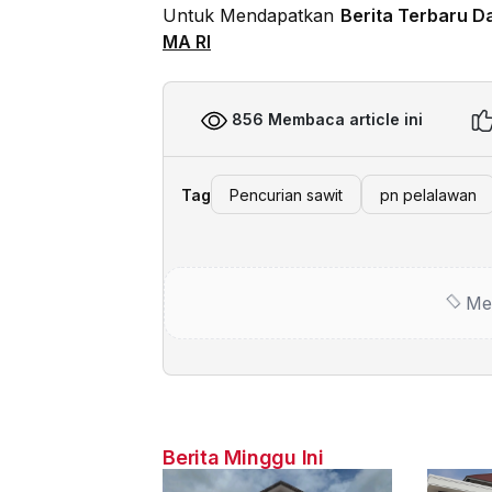
Untuk Mendapatkan
Berita Terbaru D
MA RI
856 Membaca article ini
Tag
Pencurian sawit
pn pelalawan
Me
Berita Minggu Ini