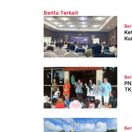
Berita Terkait
Ber
Ke
Ku
Ber
PN
TK
Ber