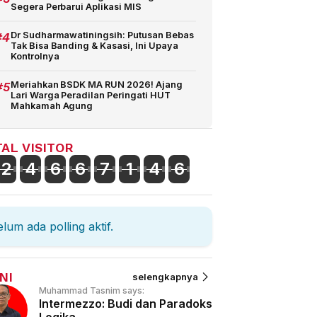
Segera Perbarui Aplikasi MIS
#4
Dr Sudharmawatiningsih: Putusan Bebas
Tak Bisa Banding & Kasasi, Ini Upaya
Kontrolnya
#5
Meriahkan BSDK MA RUN 2026! Ajang
Lari Warga Peradilan Peringati HUT
Mahkamah Agung
AL VISITOR
2
4
6
6
7
1
4
6
lum ada polling aktif.
NI
selengkapnya
Muhammad Tasnim says:
Intermezzo: Budi dan Paradoks