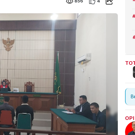
856
4
TOT
Be
OPI