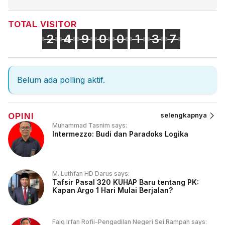
TOTAL VISITOR
2
4
9
0
0
1
3
7
Belum ada polling aktif.
OPINI
selengkapnya
Muhammad Tasnim says:
Intermezzo: Budi dan Paradoks Logika
M. Luthfan HD Darus says:
Tafsir Pasal 320 KUHAP Baru tentang PK:
Kapan Argo 1 Hari Mulai Berjalan?
Faiq Irfan Rofii-Pengadilan Negeri Sei Rampah says: