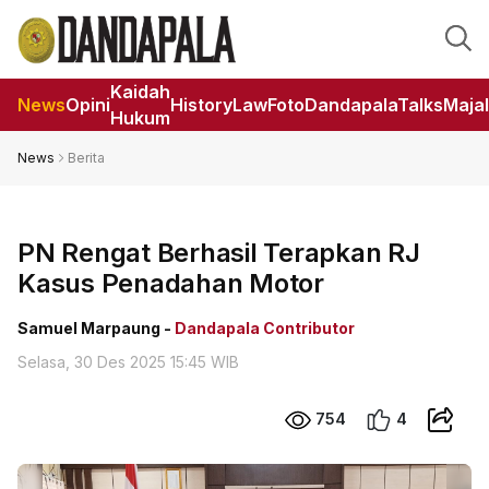
Kaidah
News
Opini
HistoryLaw
Foto
DandapalaTalks
Maja
Hukum
News
Berita
PN Rengat Berhasil Terapkan RJ
Kasus Penadahan Motor
Samuel Marpaung -
Dandapala Contributor
Selasa, 30 Des 2025 15:45 WIB
754
4