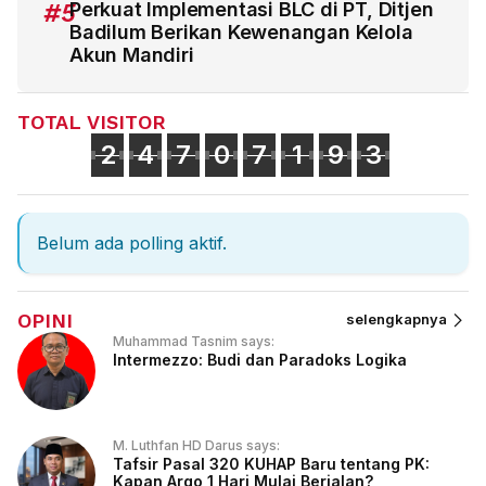
#5
Perkuat Implementasi BLC di PT, Ditjen
Badilum Berikan Kewenangan Kelola
Akun Mandiri
TOTAL VISITOR
2
4
7
0
7
1
9
3
Belum ada polling aktif.
OPINI
selengkapnya
Muhammad Tasnim says:
Intermezzo: Budi dan Paradoks Logika
M. Luthfan HD Darus says:
Tafsir Pasal 320 KUHAP Baru tentang PK:
Kapan Argo 1 Hari Mulai Berjalan?