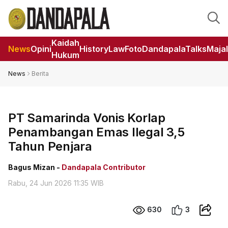
Kaidah
News
Opini
HistoryLaw
Foto
DandapalaTalks
Maja
Hukum
News
Berita
PT Samarinda Vonis Korlap
Penambangan Emas Ilegal 3,5
Tahun Penjara
Bagus Mizan -
Dandapala Contributor
Rabu, 24 Jun 2026 11:35 WIB
630
3