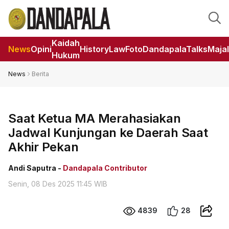
Kaidah
News
Opini
HistoryLaw
Foto
DandapalaTalks
Maja
Hukum
News
Berita
Saat Ketua MA Merahasiakan
Jadwal Kunjungan ke Daerah Saat
Akhir Pekan
Andi Saputra -
Dandapala Contributor
Senin, 08 Des 2025 11:45 WIB
4839
28