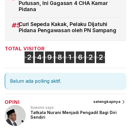
Putusan, Ini Gagasan 4 CHA Kamar
Pidana
#5
Curi Sepeda Kakak, Pelaku Dijatuhi
Pidana Pengawasan oleh PN Sampang
TOTAL VISITOR
2
4
9
8
1
6
2
2
Belum ada polling aktif.
OPINI
selengkapnya
Suwono says:
Tatkala Nurani Menjadi Pengadil Bagi Diri
Sendiri