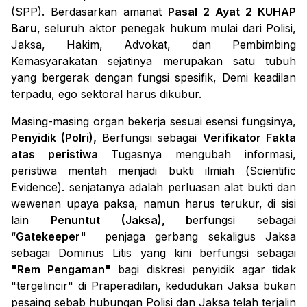
(SPP). Berdasarkan amanat
Pasal 2 Ayat 2 KUHAP
Baru
, seluruh aktor penegak hukum mulai dari Polisi,
Jaksa, Hakim, Advokat, dan Pembimbing
Kemasyarakatan sejatinya merupakan satu tubuh
yang bergerak dengan fungsi spesifik, Demi keadilan
terpadu, ego sektoral harus dikubur.
Masing-masing organ bekerja sesuai esensi fungsinya,
Penyidik (Polri),
Berfungsi sebagai
Verifikator Fakta
atas peristiwa
Tugasnya mengubah informasi,
peristiwa mentah menjadi bukti ilmiah (
Scientific
Evidence
). senjatanya adalah perluasan alat bukti dan
wewenan upaya paksa, namun harus terukur, di sisi
lain
Penuntut (Jaksa), b
erfungsi sebagai
“
Gatekeeper"
penjaga gerbang sekaligus Jaksa
sebagai
Dominus Litis
yang kini berfungsi sebagai
"Rem Pengaman"
bagi diskresi penyidik agar tidak
"tergelincir" di Praperadilan, kedudukan Jaksa bukan
pesaing sebab hubungan Polisi dan Jaksa telah terjalin