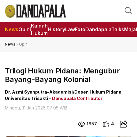
Kaidah
News
Opini
HistoryLaw
Foto
DandapalaTalks
Maja
Hukum
News
Opini
Trilogi Hukum Pidana: Mengubur
Bayang-Bayang Kolonial
Dr. Azmi Syahputra-Akademisi/Dosen Hukum Pidana
Universitas Trisakti -
Dandapala Contributor
Minggu, 11 Jan 2026 07:05 WIB
1857
4