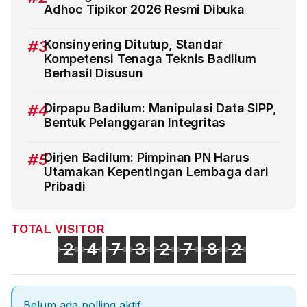
Adhoc Tipikor 2026 Resmi Dibuka
#3
Konsinyering Ditutup, Standar
Kompetensi Tenaga Teknis Badilum
Berhasil Disusun
#4
Dirpapu Badilum: Manipulasi Data SIPP,
Bentuk Pelanggaran Integritas
#5
Dirjen Badilum: Pimpinan PN Harus
Utamakan Kepentingan Lembaga dari
Pribadi
TOTAL VISITOR
2
4
7
3
2
7
8
2
Belum ada polling aktif.