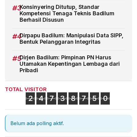
#3
Konsinyering Ditutup, Standar
Kompetensi Tenaga Teknis Badilum
Berhasil Disusun
#4
Dirpapu Badilum: Manipulasi Data SIPP,
Bentuk Pelanggaran Integritas
#5
Dirjen Badilum: Pimpinan PN Harus
Utamakan Kepentingan Lembaga dari
Pribadi
TOTAL VISITOR
2
4
7
3
8
7
5
0
Belum ada polling aktif.