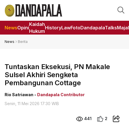
Kaidah
News
Opini
HistoryLaw
Foto
DandapalaTalks
Maja
Hukum
News
Berita
Tuntaskan Eksekusi, PN Makale
Sulsel Akhiri Sengketa
Pembangunan Cottage
Rio Satriawan -
Dandapala Contributor
Senin, 11 Mei 2026 17:30 WIB
441
2