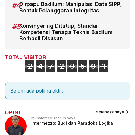
#4
Dirpapu Badilum: Manipulasi Data SIPP,
Bentuk Pelanggaran Integritas
#5
Konsinyering Ditutup, Standar
Kompetensi Tenaga Teknis Badilum
Berhasil Disusun
TOTAL VISITOR
2
4
7
2
0
5
9
1
Belum ada polling aktif.
OPINI
selengkapnya
Muhammad Tasnim says:
Intermezzo: Budi dan Paradoks Logika