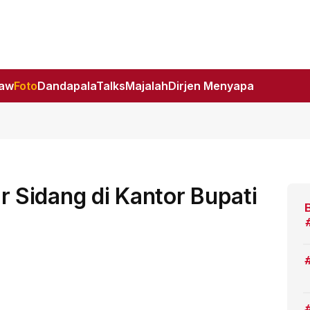
Law
Foto
DandapalaTalks
Majalah
Dirjen Menyapa
Sidang di Kantor Bupati