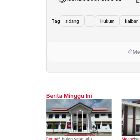
Tag
sidang
Hukum
kalbar
Me
Berita Minggu Ini
5 bulan yang lalu
se
Berita
|
Sidang
|