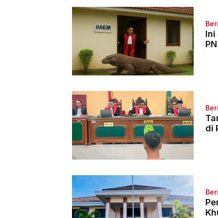
Ber
In
PN
Ber
Ta
di
Ber
Pe
Kh