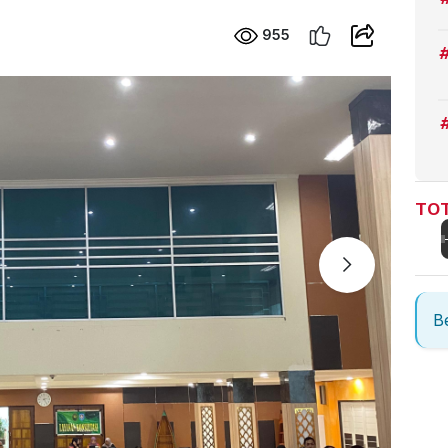
955
TOT
Be