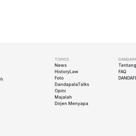
TOPICS
DANDAP
News
Tentan
HistoryLaw
FAQ
Foto
DANDAF
eh
DandapalaTalks
Opini
Majalah
Dirjen Menyapa