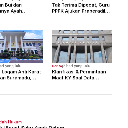
n Bui dan
Tak Terima Dipecat, Guru
anya Ayah
PPPK Ajukan Praperadilan
osa Anak
di PN Bale Bandung
g Sejak Kelas 6 SD
ari yang lalu
2 hari yang lalu
Berita
|
n Logam Anti Karat
Klarifikasi & Permintaan
an Suramadu,
Maaf KY Soal Data
laku Divonis 7
Dugaan Pelanggaran 121
Penjara
Hakim
dah Hukum
k Ulayat Suku Anak Dalam