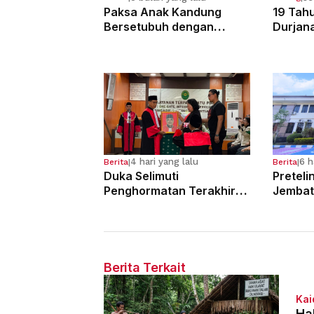
Paksa Anak Kandung
19 Tahu
Bersetubuh dengan
Durjan
Kekasihnya, Ibu Ini Dibui
Pemerk
13 Tahun
Kandun
4 hari yang lalu
6 h
Berita
|
Berita
|
Duka Selimuti
Preteli
Penghormatan Terakhir
Jembat
Hakim Tinggi Tarigan
Para Pe
Muda Limbong
Tahun 
Berita Terkait
Kai
Ha