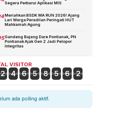
Segera Perbarui Aplikasi MIS
#4
Meriahkan BSDK MA RUN 2026! Ajang
Lari Warga Peradilan Peringati HUT
Mahkamah Agung
#5
Gandeng Bujang Dare Pontianak, PN
Pontianak Ajak Gen Z Jadi Pelopor
Integritas
AL VISITOR
2
4
6
5
8
5
6
2
lum ada polling aktif.