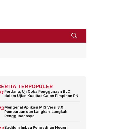
BERITA TERPOPULER
#1
Perdana, Uji Coba Penggunaan BLC
dalam Ujian Kualitas Calon Pimpinan PN
#2
Mengenal Aplikasi MIS Versi 3.0:
Pembaruan dan Langkah-Langkah
Penggunaannya
#3
Badilum Imbau Pengadilan Negeri