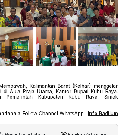
Mempawah, Kalimantan Barat (Kalbar) menggelar
di di Aula Praja Utama, Kantor Bupati Kubu Raya.
an Pemerintah Kabupaten Kubu Raya. Simak
andapala
Follow Channel WhatsApp :
Info Badilum
Menyukai article ini
Bagikan Artikel ini