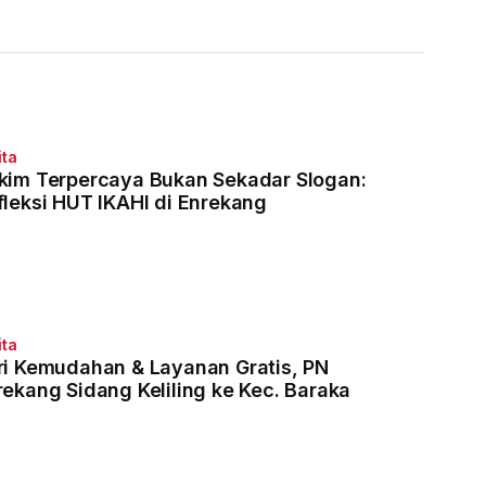
al, Pendaftaran
Langkah-Langkah
 3 Agustus
Penggunaannya
ita
kim Terpercaya Bukan Sekadar Slogan:
fleksi HUT IKAHI di Enrekang
ita
ri Kemudahan & Layanan Gratis, PN
rekang Sidang Keliling ke Kec. Baraka