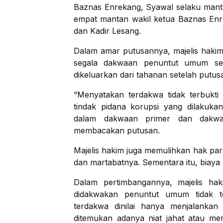
Baznas Enrekang, Syawal selaku mant
empat mantan wakil ketua Baznas Enre
dan Kadir Lesang.
Dalam amar putusannya, majelis haki
segala dakwaan penuntut umum ser
dikeluarkan dari tahanan setelah putus
“Menyatakan terdakwa tidak terbukt
tindak pidana korupsi yang dilakuk
dalam dakwaan primer dan dakwaa
membacakan putusan.
Majelis hakim juga memulihkan hak pa
dan martabatnya. Sementara itu, biaya
Dalam pertimbangannya, majelis ha
didakwakan penuntut umum tidak te
terdakwa dinilai hanya menjalanka
ditemukan adanya niat jahat atau me