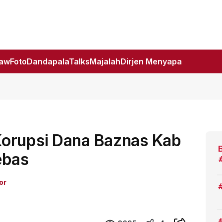
Law
Foto
DandapalaTalks
Majalah
Dirjen Menyapa
orupsi Dana Baznas Kab
ebas
or