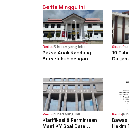
Berita Minggu Ini
5 bulan yang lalu
se
Berita
|
Sidang
|
Paksa Anak Kandung
19 Tahu
Bersetubuh dengan
Durjan
Kekasihnya, Ibu Ini Dibui
Pemerk
13 Tahun
Kandun
4 hari yang lalu
6 h
Berita
|
Berita
|
Klarifikasi & Permintaan
Bawas 
Maaf KY Soal Data
Hakim 