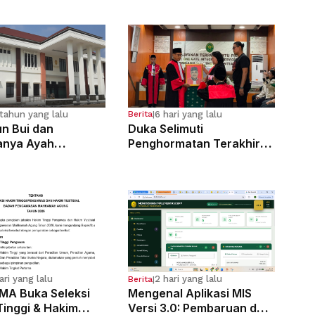
tahun yang lalu
6 hari yang lalu
Berita
|
n Bui dan
Duka Selimuti
anya Ayah
Penghormatan Terakhir
osa Anak
Hakim Tinggi Tarigan
g Sejak Kelas 6 SD
Muda Limbong
ari yang lalu
2 hari yang lalu
Berita
|
MA Buka Seleksi
Mengenal Aplikasi MIS
Tinggi & Hakim
Versi 3.0: Pembaruan dan