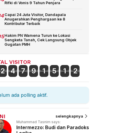
Rifki di Vonis 9 Tahun Penjara
#4
Capai 24 Juta Visitor, Dandapala
Anugerahkan Penghargaan ke 8
Kontributor Terbaik
#5
Hakim PN Wamena Turun ke Lokasi
Sengketa Tanah, Cek Langsung Objek
Gugatan PMH
AL VISITOR
2
4
7
9
1
5
1
2
lum ada polling aktif.
NI
selengkapnya
Muhammad Tasnim says:
Intermezzo: Budi dan Paradoks