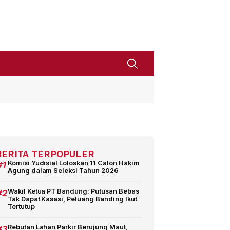
BERITA TERPOPULER
#1
Komisi Yudisial Loloskan 11 Calon Hakim
Agung dalam Seleksi Tahun 2026
#2
Wakil Ketua PT Bandung: Putusan Bebas
Tak Dapat Kasasi, Peluang Banding Ikut
Tertutup
#3
Rebutan Lahan Parkir Berujung Maut,