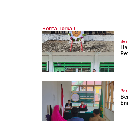
Dugaan Pelanggaran 121
Yustisi
Hakim
Dimulai
Berita Terkait
Ber
Ha
Re
Ber
Be
En