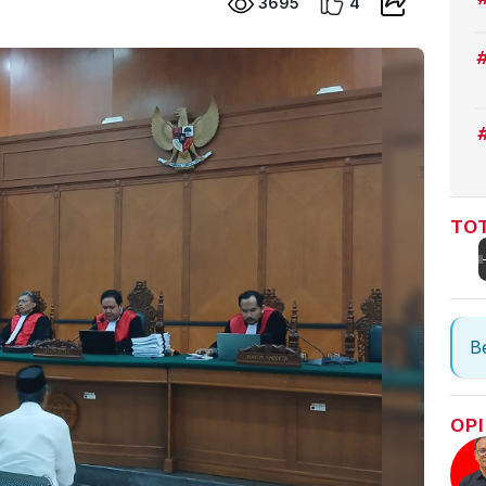
3695
4
TOT
Be
OPI