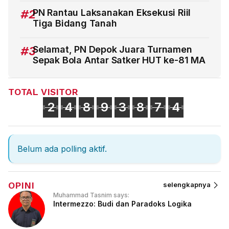
#2
PN Rantau Laksanakan Eksekusi Riil
Tiga Bidang Tanah
#3
Selamat, PN Depok Juara Turnamen
Sepak Bola Antar Satker HUT ke-81 MA
TOTAL VISITOR
2
4
8
9
3
8
7
4
Belum ada polling aktif.
OPINI
selengkapnya
Muhammad Tasnim says:
Intermezzo: Budi dan Paradoks Logika