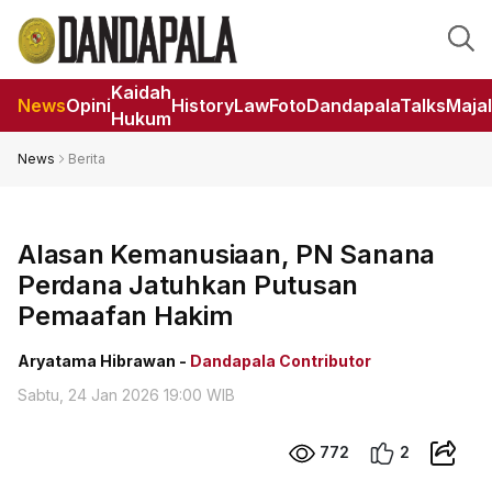
Kaidah
News
Opini
HistoryLaw
Foto
DandapalaTalks
Maja
Hukum
News
Berita
Alasan Kemanusiaan, PN Sanana
Perdana Jatuhkan Putusan
Pemaafan Hakim
Aryatama Hibrawan -
Dandapala Contributor
Sabtu, 24 Jan 2026 19:00 WIB
772
2