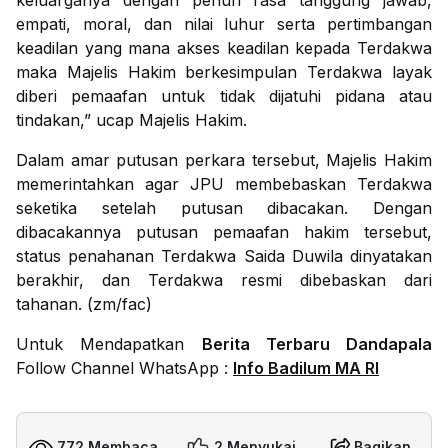
keluarganya dengan penuh rasa tanggung jawab,
empati, moral, dan nilai luhur serta pertimbangan
keadilan yang mana akses keadilan kepada Terdakwa
maka Majelis Hakim berkesimpulan Terdakwa layak
diberi pemaafan untuk tidak dijatuhi pidana atau
tindakan,” ucap Majelis Hakim.
Dalam amar putusan perkara tersebut, Majelis Hakim
memerintahkan agar JPU membebaskan Terdakwa
seketika setelah putusan dibacakan. Dengan
dibacakannya putusan pemaafan hakim tersebut,
status penahanan Terdakwa Saida Duwila dinyatakan
berakhir, dan Terdakwa resmi dibebaskan dari
tahanan. (zm/fac)
Untuk Mendapatkan
Berita Terbaru Dandapala
Follow Channel WhatsApp :
Info Badilum MA RI
772 Membaca
2 Menyukai
Bagikan