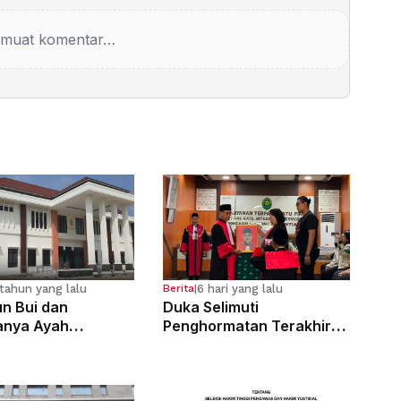
muat komentar…
tahun yang lalu
6 hari yang lalu
Berita
|
n Bui dan
Duka Selimuti
anya Ayah
Penghormatan Terakhir
osa Anak
Hakim Tinggi Tarigan
g Sejak Kelas 6 SD
Muda Limbong