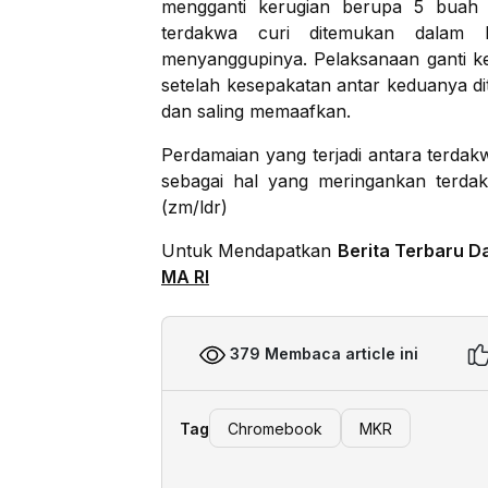
mengganti kerugian berupa 5 bua
terdakwa curi ditemukan dalam 
menyanggupinya. Pelaksanaan ganti ke
setelah kesepakatan antar keduanya d
dan saling memaafkan.
Perdamaian yang terjadi antara terda
sebagai hal yang meringankan terda
(zm/ldr)
Untuk Mendapatkan
Berita Terbaru D
MA RI
379 Membaca article ini
Tag
Chromebook
MKR