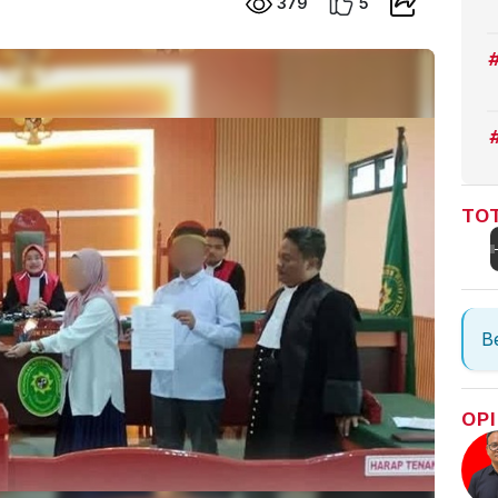
379
5
TOT
Be
OPI