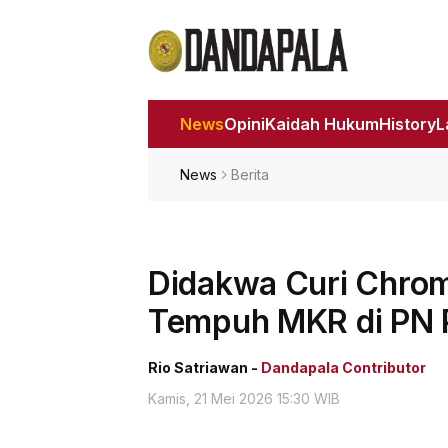
News
Opini
Kaidah Hukum
History
News
Berita
Didakwa Curi Chro
Tempuh MKR di PN P
Rio Satriawan -
Dandapala Contributor
Kamis, 21 Mei 2026 15:30 WIB