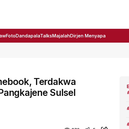
Law
Foto
DandapalaTalks
Majalah
Dirjen Menyapa
mebook, Terdakwa
angkajene Sulsel