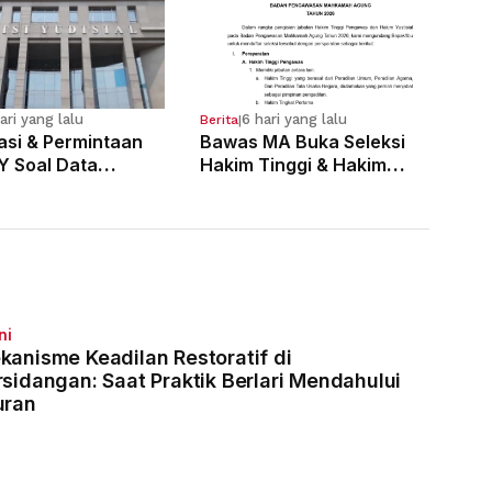
ari yang lalu
6 hari yang lalu
Berita
|
kasi & Permintaan
Bawas MA Buka Seleksi
Y Soal Data
Hakim Tinggi & Hakim
 Pelanggaran 121
Yustisial, Pendaftaran
Dimulai 3 Agustus
ni
kanisme Keadilan Restoratif di
rsidangan: Saat Praktik Berlari Mendahului
uran