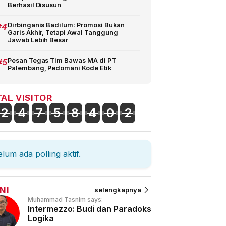
Berhasil Disusun
#4
Dirbinganis Badilum: Promosi Bukan
Garis Akhir, Tetapi Awal Tanggung
Jawab Lebih Besar
#5
Pesan Tegas Tim Bawas MA di PT
Palembang, Pedomani Kode Etik
AL VISITOR
2
4
7
5
8
4
0
2
lum ada polling aktif.
NI
selengkapnya
Muhammad Tasnim says:
Intermezzo: Budi dan Paradoks
Logika