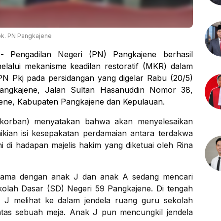
k. PN Pangkajene
- Pengadilan Negeri (PN) Pangkajene berhasil
alui mekanisme keadilan restoratif (MKR) dalam
N Pkj pada persidangan yang digelar Rabu (20/5)
angkajene, Jalan Sultan Hasanuddin Nomor 38,
ne, Kabupaten Pangkajene dan Kepulauan.
n korban) menyatakan bahwa akan menyelesaikan
mikian isi kesepakatan perdamaian antara terdakwa
i di hadapan majelis hakim yang diketuai oleh Rina
rsama dengan anak J dan anak A sedang mencari
kolah Dasar (SD) Negeri 59 Pangkajene. Di tengah
 J melihat ke dalam jendela ruang guru sekolah
atas sebuah meja. Anak J pun mencungkil jendela