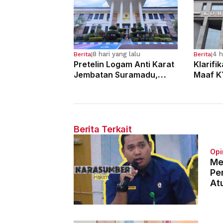
8 hari yang lalu
4 h
Berita
|
Berita
|
Pretelin Logam Anti Karat
Klarifi
Jembatan Suramadu,
Maaf K
Para Pelaku Divonis 7
Dugaan
Tahun Penjara
Hakim
Berita Terkait
Opi
Me
Pe
At