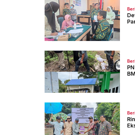
Ber
De
Pa
Ber
PN
BM
Ber
Ri
Ek