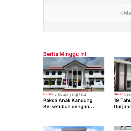
Me
Berita Minggu Ini
5 bulan yang lalu
se
Berita
|
Sidang
|
Paksa Anak Kandung
19 Tahu
Bersetubuh dengan
Durjan
Kekasihnya, Ibu Ini Dibui
Pemerk
13 Tahun
Kandun