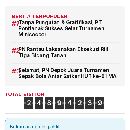
BERITA TERPOPULER
#1
Tanpa Pungutan & Gratifikasi, PT
Pontianak Sukses Gelar Turnamen
Minisoccer
#2
PN Rantau Laksanakan Eksekusi Riil
Tiga Bidang Tanah
#3
Selamat, PN Depok Juara Turnamen
Sepak Bola Antar Satker HUT ke-81 MA
TOTAL VISITOR
2
4
8
9
4
2
3
9
Belum ada polling aktif.