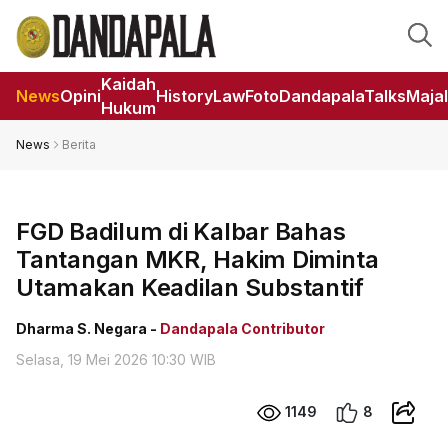
Kaidah
News
Opini
HistoryLaw
Foto
DandapalaTalks
Maja
Hukum
News
Berita
FGD Badilum di Kalbar Bahas
Tantangan MKR, Hakim Diminta
Utamakan Keadilan Substantif
Dharma S. Negara -
Dandapala Contributor
Selasa, 19 Mei 2026 10:30 WIB
1149
8