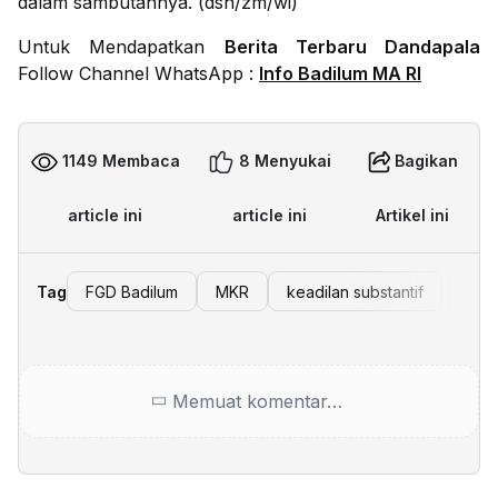
dalam sambutannya. (dsn/zm/wi)
Untuk Mendapatkan
Berita Terbaru Dandapala
Follow Channel WhatsApp :
Info Badilum MA RI
1149 Membaca
8 Menyukai
Bagikan
article ini
article ini
Artikel ini
Tag
FGD Badilum
MKR
keadilan substantif
Memuat komentar…