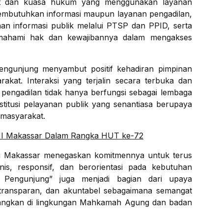
at dan kuasa hukum yang menggunakan layanan
mbutuhkan informasi maupun layanan pengadilan,
n informasi publik melalui PTSP dan PPID, serta
mahami hak dan kewajibannya dalam mengakses
engunjung menyambut positif kehadiran pimpinan
kat. Interaksi yang terjalin secara terbuka dan
engadilan tidak hanya berfungsi sebagai lembaga
stitusi pelayanan publik yang senantiasa berupaya
 masyarakat.
HI Makassar Dalam Rangka HUT ke-72
eri Makassar menegaskan komitmennya untuk terus
s, responsif, dan berorientasi pada kebutuhan
Pengunjung” juga menjadi bagian dari upaya
transparan, dan akuntabel sebagaimana semangat
mbangkan di lingkungan Mahkamah Agung dan badan