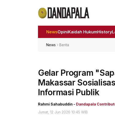
News
Opini
Kaidah Hukum
History
News
Berita
Gelar Program "Sap
Makassar Sosialisa
Informasi Publik
Rahmi Sahabuddin -
Dandapala Contribut
Jumat, 12 Jun 2026 10:45 WIB