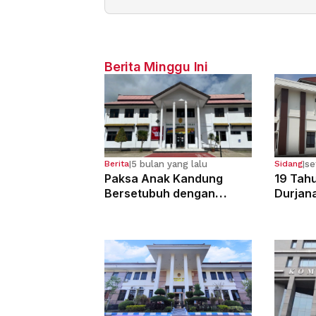
Berita Minggu Ini
5 bulan yang lalu
se
Berita
|
Sidang
|
Paksa Anak Kandung
19 Tahu
Bersetubuh dengan
Durjan
Kekasihnya, Ibu Ini Dibui
Pemerk
13 Tahun
Kandun