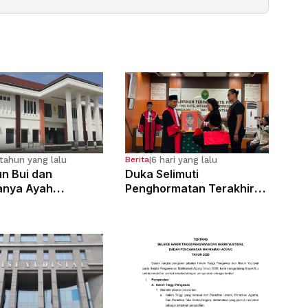
tahun yang lalu
6 hari yang lalu
Berita
|
n Bui dan
Duka Selimuti
anya Ayah
Penghormatan Terakhir
osa Anak
Hakim Tinggi Tarigan
g Sejak Kelas 6 SD
Muda Limbong