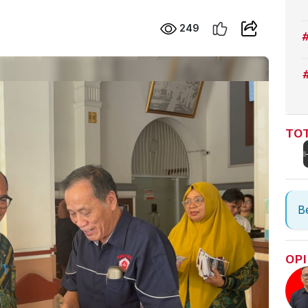
249
TOT
Be
OPI