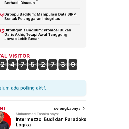
Berhasil Disusun
#4
Dirpapu Badilum: Manipulasi Data SIPP,
Bentuk Pelanggaran Integritas
#5
Dirbinganis Badilum: Promosi Bukan
Garis Akhir, Tetapi Awal Tanggung
Jawab Lebih Besar
AL VISITOR
2
4
7
5
2
7
3
9
lum ada polling aktif.
NI
selengkapnya
Muhammad Tasnim says:
Intermezzo: Budi dan Paradoks
Logika