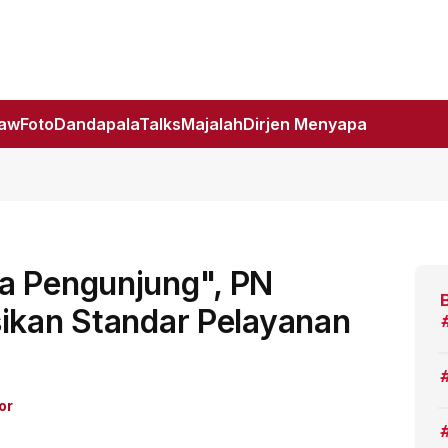
Law
Foto
DandapalaTalks
Majalah
Dirjen Menyapa
a Pengunjung", PN
sikan Standar Pelayanan
or