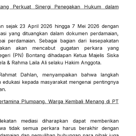
ang Perkuat Sinergi Penegakan Hukum dalam
kan sejak 23 April 2026 hingga 7 Mei 2026 dengan
iasi yang dituangkan dalam dokumen perdamaian,
ai perdamaian. Sebagai bagian dari kesepakatan
atakan akan mencabut gugatan perkara yang
geri (PN) Bontang dihadapan Ketua Majelis Siska
la & Rahma Laila Ali selaku Hakim Anggota.
 Rahmat Dahlan, menyampaikan bahwa langkah
n edukasi kepada masyarakat mengenai pentingnya
an.
ertamina Plumpang, Warga Kembali Menang di PT
dekatan mediasi diharapkan dapat memberikan
a tidak semua perkara harus berakhir dengan
Perdamaian dan pemulihan hubungan para pihak juga