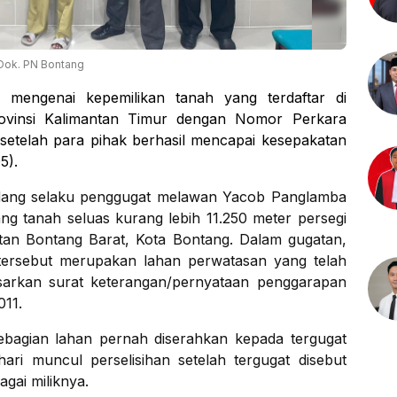
Dok. PN Bontang
 mengenai kepemilikan tanah yang terdaftar di
rovinsi Kalimantan Timur dengan Nomor Perkara
setelah para pihak berhasil mencapai kesepakatan
5).
adang selaku penggugat melawan Yacob Panglamba
ang tanah seluas kurang lebih 11.250 meter persegi
tan Bontang Barat, Kota Bontang. Dalam gugatan,
tersebut merupakan lahan perwatasan yang telah
dasarkan surat keterangan/pernyataan penggarapan
011.
bagian lahan pernah diserahkan kepada tergugat
ari muncul perselisihan setelah tergugat disebut
gai miliknya.