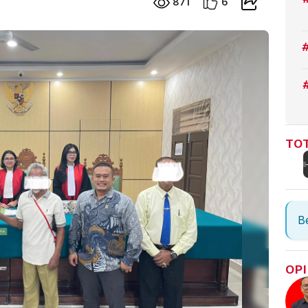
871
6
TOT
Be
OPI