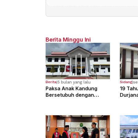
Berita Minggu Ini
5 bulan yang lalu
se
Berita
|
Sidang
|
Paksa Anak Kandung
19 Tahu
Bersetubuh dengan
Durjan
Kekasihnya, Ibu Ini Dibui
Pemerk
13 Tahun
Kandun