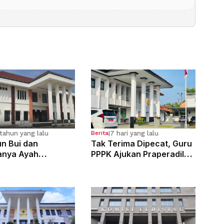
tahun yang lalu
7 hari yang lalu
Berita
|
n Bui dan
Tak Terima Dipecat, Guru
anya Ayah
PPPK Ajukan Praperadilan
osa Anak
di PN Bale Bandung
g Sejak Kelas 6 SD