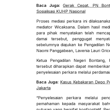
Baca Juga:
Gerak Cepat, PN Bont
Sosialisasi KUHP Nasional
Proses mediasi perkara ini dilaksana
mediator Wicaksana. Dalam hasil med
para pihak menyatakan telah mencap
damai tersebut, penggugat meny
sebelumnya diajukan ke Pengadilan Ne
Naomi Panggabean, Lavenia Lauri Grice
Ketua Pengadilan Negeri Bontang,
tersebut diharapkan dapat memberika
penyelesaian perkara melalui perdamai
Baca Juga:
Kasus Kebakaran Depo P
Jakarta
“Penyelesaian perkara melalui pen
pemahaman kepada masyarakat bahw
putusan yang bersifat konfrontatif. 