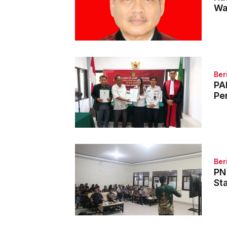
Wa
Ber
PA
Pe
Ber
PN
St