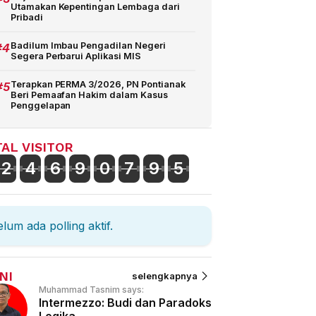
Utamakan Kepentingan Lembaga dari
Pribadi
#4
Badilum Imbau Pengadilan Negeri
Segera Perbarui Aplikasi MIS
#5
Terapkan PERMA 3/2026, PN Pontianak
Beri Pemaafan Hakim dalam Kasus
Penggelapan
AL VISITOR
2
4
6
9
0
7
9
5
lum ada polling aktif.
NI
selengkapnya
Muhammad Tasnim says:
Intermezzo: Budi dan Paradoks