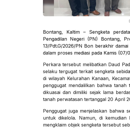
Bontang, Kaltim – Sengketa perdata
Pengadilan Negeri (PN) Bontang, P
13/Pdt.G/2026/PN Bon berakhir damai 
dalam proses mediasi pada Kamis (07/0
Perkara tersebut melibatkan Daud P
selaku tergugat terkait sengketa sebid
di wilayah Kelurahan Kanaan, Kecama
penggugat mendalilkan bahwa tanah 
dikuasai dan dimiliki sejak lama ber
tanah perwatasan tertanggal 20 April 2
Penggugat juga menjelaskan bahwa se
untuk dikelola. Namun, di kemudian h
mengklaim objek sengketa tersebut seba