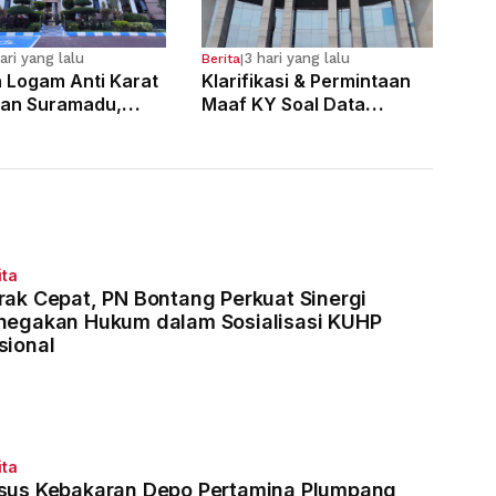
ari yang lalu
3 hari yang lalu
Berita
|
n Logam Anti Karat
Klarifikasi & Permintaan
an Suramadu,
Maaf KY Soal Data
laku Divonis 7
Dugaan Pelanggaran 121
Penjara
Hakim
ita
rak Cepat, PN Bontang Perkuat Sinergi
negakan Hukum dalam Sosialisasi KUHP
sional
ita
sus Kebakaran Depo Pertamina Plumpang,