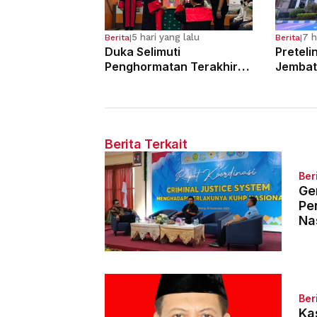
5 hari yang lalu
7 h
Berita
|
Berita
|
Duka Selimuti
Preteli
Penghormatan Terakhir
Jembat
Hakim Tinggi Tarigan
Para Pe
Muda Limbong
Tahun 
Berita Terkait
Ber
Ge
Pe
Na
Ber
Ka