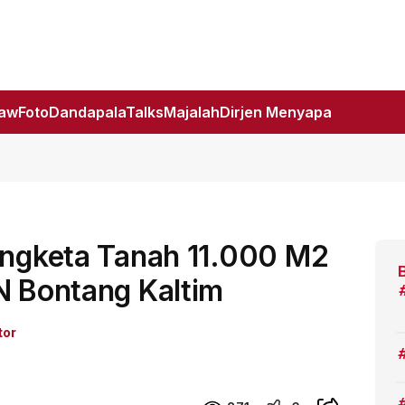
Law
Foto
DandapalaTalks
Majalah
Dirjen Menyapa
Sengketa Tanah 11.000 M2
N Bontang Kaltim
tor