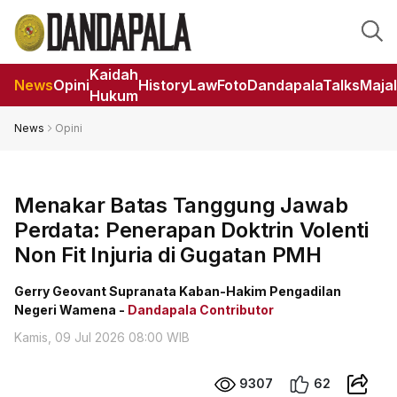
Kaidah
News
Opini
HistoryLaw
Foto
DandapalaTalks
Maja
Hukum
News
Opini
Menakar Batas Tanggung Jawab
Perdata: Penerapan Doktrin Volenti
Non Fit Injuria di Gugatan PMH
Gerry Geovant Supranata Kaban-Hakim Pengadilan
Negeri Wamena -
Dandapala Contributor
Kamis, 09 Jul 2026 08:00 WIB
9307
62