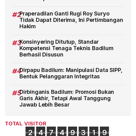
#2
Praperadilan Ganti Rugi Roy Suryo
Tidak Dapat Diterima, Ini Pertimbangan
Hakim
#3
Konsinyering Ditutup, Standar
Kompetensi Tenaga Teknis Badilum
Berhasil Disusun
#4
Dirpapu Badilum: Manipulasi Data SIPP,
Bentuk Pelanggaran Integritas
#5
Dirbinganis Badilum: Promosi Bukan
Garis Akhir, Tetapi Awal Tanggung
Jawab Lebih Besar
TOTAL VISITOR
2
4
7
4
9
3
1
9