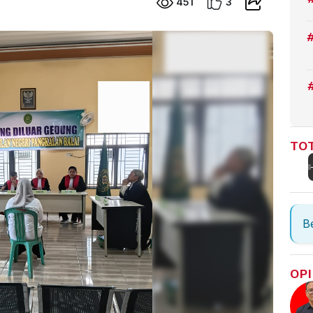
451
3
TOT
Be
OPI