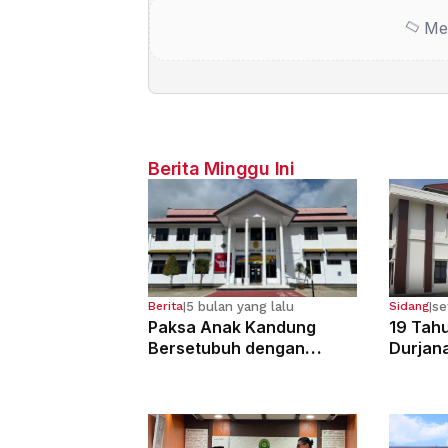
Me
Berita Minggu Ini
5 bulan yang lalu
se
Berita
|
Sidang
|
Paksa Anak Kandung
19 Tahu
Bersetubuh dengan
Durjan
Kekasihnya, Ibu Ini Dibui
Pemerk
13 Tahun
Kandun