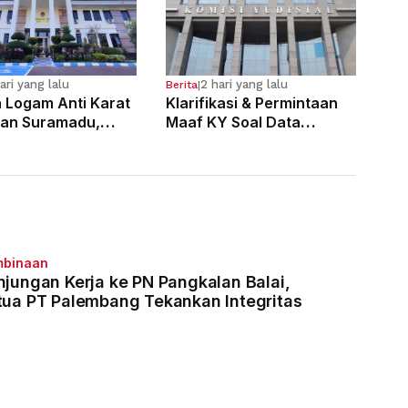
ari yang lalu
2 hari yang lalu
Berita
|
n Logam Anti Karat
Klarifikasi & Permintaan
an Suramadu,
Maaf KY Soal Data
laku Divonis 7
Dugaan Pelanggaran 121
Penjara
Hakim
mbinaan
njungan Kerja ke PN Pangkalan Balai,
tua PT Palembang Tekankan Integritas