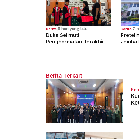
5 hari yang lalu
7 h
Berita
|
Berita
|
Duka Selimuti
Preteli
Penghormatan Terakhir
Jembat
Hakim Tinggi Tarigan
Para Pe
Muda Limbong
Tahun 
Berita Terkait
Pe
Ku
Ke