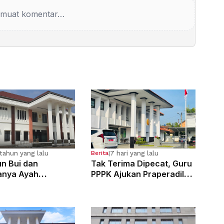
muat komentar…
tahun yang lalu
7 hari yang lalu
Berita
|
n Bui dan
Tak Terima Dipecat, Guru
anya Ayah
PPPK Ajukan Praperadilan
osa Anak
di PN Bale Bandung
g Sejak Kelas 6 SD