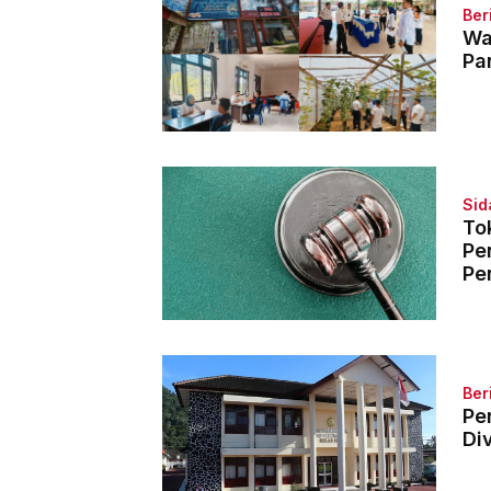
Ber
Wa
Pa
Sid
To
Pe
Pe
Ber
Pe
Di