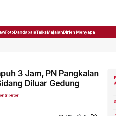
Law
Foto
DandapalaTalks
Majalah
Dirjen Menyapa
puh 3 Jam, PN Pangkalan
Sidang Diluar Gedung
ontributor