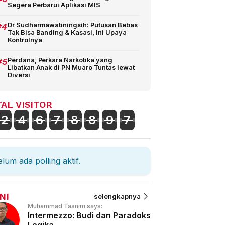
Segera Perbarui Aplikasi MIS
#4
Dr Sudharmawatiningsih: Putusan Bebas
Tak Bisa Banding & Kasasi, Ini Upaya
Kontrolnya
#5
Perdana, Perkara Narkotika yang
Libatkan Anak di PN Muaro Tuntas lewat
Diversi
AL VISITOR
2
4
6
7
8
8
9
7
lum ada polling aktif.
NI
selengkapnya
Muhammad Tasnim says:
Intermezzo: Budi dan Paradoks