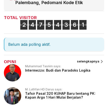
Palembang, Pedomani Kode Etik
TOTAL VISITOR
2
4
7
5
4
3
6
1
Belum ada polling aktif.
OPINI
selengkapnya
Muhammad Tasnim says:
Intermezzo: Budi dan Paradoks Logika
M. Luthfan HD Darus says:
Tafsir Pasal 320 KUHAP Baru tentang PK:
Kapan Argo 1 Hari Mulai Berjalan?