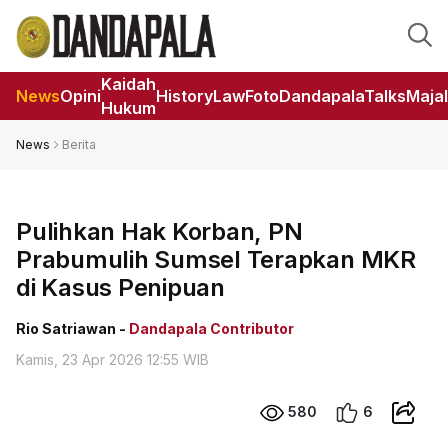
Kaidah
News
Opini
HistoryLaw
Foto
DandapalaTalks
Maja
Hukum
News
Berita
Pulihkan Hak Korban, PN
Prabumulih Sumsel Terapkan MKR
di Kasus Penipuan
Rio Satriawan -
Dandapala Contributor
Kamis, 23 Apr 2026 12:55 WIB
580
6