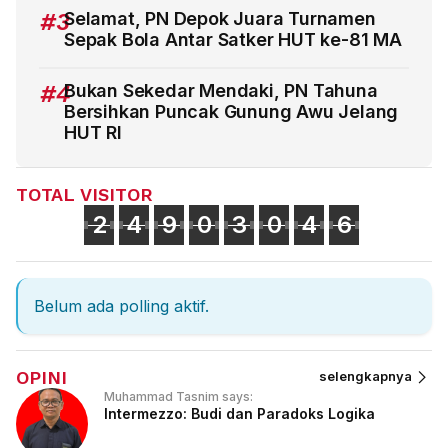
#3
Selamat, PN Depok Juara Turnamen
Sepak Bola Antar Satker HUT ke-81 MA
#4
Bukan Sekedar Mendaki, PN Tahuna
Bersihkan Puncak Gunung Awu Jelang
HUT RI
TOTAL VISITOR
2
4
9
0
3
0
4
6
Belum ada polling aktif.
OPINI
selengkapnya
Muhammad Tasnim says:
Intermezzo: Budi dan Paradoks Logika