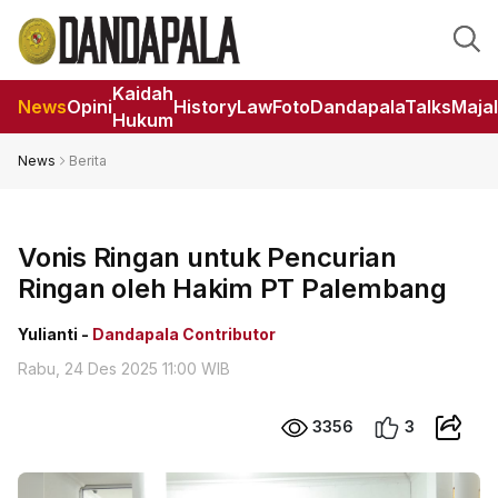
Kaidah
News
Opini
HistoryLaw
Foto
DandapalaTalks
Maja
Hukum
News
Berita
Vonis Ringan untuk Pencurian
Ringan oleh Hakim PT Palembang
Yulianti -
Dandapala Contributor
Rabu, 24 Des 2025 11:00 WIB
3356
3