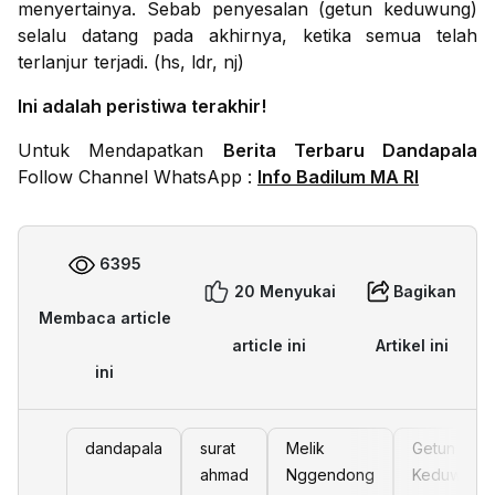
menyertainya. Sebab penyesalan (getun keduwung)
selalu datang pada akhirnya, ketika semua telah
terlanjur terjadi. (hs, ldr, nj)
Ini adalah peristiwa terakhir!
Untuk Mendapatkan
Berita Terbaru Dandapala
Follow Channel WhatsApp :
Info Badilum MA RI
6395
20 Menyukai
Bagikan
Membaca article
article ini
Artikel ini
ini
dandapala
surat
Melik
Getun
ahmad
Nggendong
Keduwung: