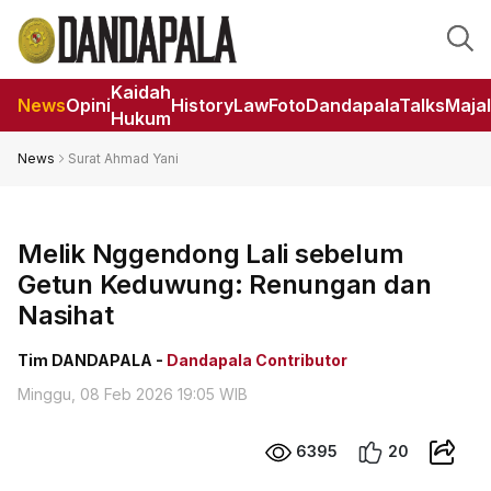
Kaidah
News
Opini
HistoryLaw
Foto
DandapalaTalks
Maja
Hukum
News
Surat Ahmad Yani
Melik Nggendong Lali sebelum
Getun Keduwung: Renungan dan
Nasihat
Tim DANDAPALA -
Dandapala Contributor
Minggu, 08 Feb 2026 19:05 WIB
6395
20