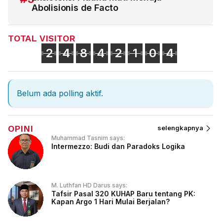
Abolisionis de Facto
TOTAL VISITOR
2
4
8
4
2
1
0
4
Belum ada polling aktif.
OPINI
selengkapnya
Muhammad Tasnim says:
Intermezzo: Budi dan Paradoks Logika
M. Luthfan HD Darus says:
Tafsir Pasal 320 KUHAP Baru tentang PK:
Kapan Argo 1 Hari Mulai Berjalan?