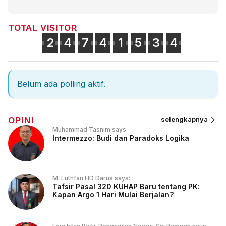
TOTAL VISITOR
2
4
7
4
1
5
3
4
Belum ada polling aktif.
OPINI
selengkapnya
Muhammad Tasnim says:
Intermezzo: Budi dan Paradoks Logika
M. Luthfan HD Darus says:
Tafsir Pasal 320 KUHAP Baru tentang PK:
Kapan Argo 1 Hari Mulai Berjalan?