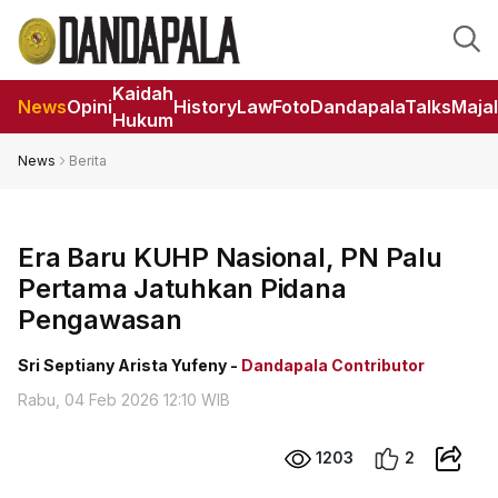
Kaidah
News
Opini
HistoryLaw
Foto
DandapalaTalks
Maja
Hukum
News
Berita
Era Baru KUHP Nasional, PN Palu
Pertama Jatuhkan Pidana
Pengawasan
Sri Septiany Arista Yufeny -
Dandapala Contributor
Rabu, 04 Feb 2026 12:10 WIB
1203
2