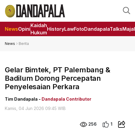
Kaidah
News
Opini
HistoryLaw
Foto
DandapalaTalks
Maja
Hukum
News
Berita
Gelar Bimtek, PT Palembang &
Badilum Dorong Percepatan
Penyelesaian Perkara
Tim Dandapala -
Dandapala Contributor
Kamis, 04 Jun 2026 09:45 WIB
256
1