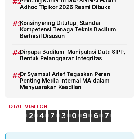
#2
Peluang Karier di MA! Seleksi Hakim
Adhoc Tipikor 2026 Resmi Dibuka
#3
Konsinyering Ditutup, Standar
Kompetensi Tenaga Teknis Badilum
Berhasil Disusun
#4
Dirpapu Badilum: Manipulasi Data SIPP,
Bentuk Pelanggaran Integritas
#5
Dr Syamsul Arief Tegaskan Peran
Penting Media Internal MA dalam
Menyuarakan Keadilan
TOTAL VISITOR
2
4
7
3
0
9
6
7